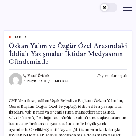
Skip
to
content
HABER
Özkan Yalım ve Özgür Özel Arasındaki
İddialı Yazışmalar İktidar Medyasının
Gündeminde
Özkan
By
Yusuf Öztürk
yorumlar kapalı
Yalım
14 Mayıs 2026
1 Min Read
ve
Özgür
Özel
CHP’den ihraç edilen Uşak Belediye Başkanı Özkan Yalım’ın,
Arasındaki
Genel Başkan Özgür Özel ile yaptığı iddia edilen yazışmalar,
İddialı
Yazışmalar
iktidara yakın medya organlarının manşetlerine taşındı.
İktidar
Sözde “itirafçı” olduğu öne sürülen Yalım’ın mesajlaşmalarının
Medyasının
basına sızdırılması, siyaset sahnesinde büyük yankı
Gündeminde
uyandırdı. Özellikle Şamil Tayyar gibi isimlerin katkılarıyla
için
yayılan bu iddialar, sosyal medyada hızla dolaşmaya başladı.