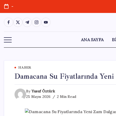
Skip
-
to
content
https://www.facebook.com/
https://twitter.com/
https://t.me/
https://www.instagram.com/
https://youtube.com/
ANA SAYFA
E
HABER
Damacana Su Fiyatlarında Yeni
By
Yusuf Öztürk
25 Mayıs 2026
2 Min Read