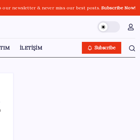
o our newsletter & never miss our best posts.
Subscribe Now!
TIM
İLETİŞİM
Subscribe
ı
SON YAZILAR
Güneş yüzeyinin en ayrıntılı görüntüsü elde
edildi