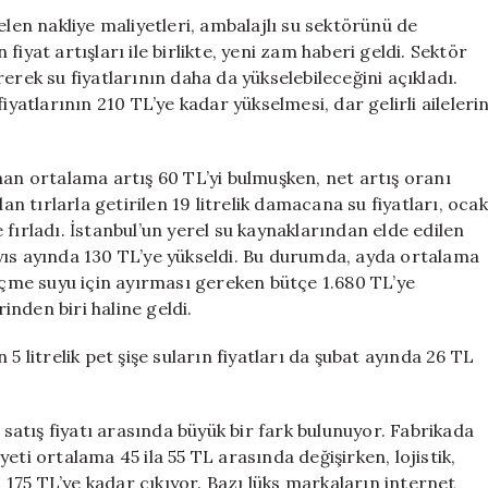
Dalgası
elen nakliye maliyetleri, ambalajlı su sektörünü de
Bekleniyor
iyat artışları ile birlikte, yeni zam haberi geldi. Sektör
için
erek su fiyatlarının daha da yükselebileceğini açıkladı.
iyatlarının 210 TL’ye kadar yükselmesi, dar gelirli aileleri
nan ortalama artış 60 TL’yi bulmuşken, net artış oranı
an tırlarla getirilen 19 litrelik damacana su fiyatları, ocak
fırladı. İstanbul’un yerel su kaynaklarından elde edilen
yıs ayında 130 TL’ye yükseldi. Bu durumda, ayda ortalama
 içme suyu için ayırması gereken bütçe 1.680 TL’ye
nden biri haline geldi.
5 litrelik pet şişe suların fiyatları da şubat ayında 26 TL
 satış fiyatı arasında büyük bir fark bulunuyor. Fabrikada
eti ortalama 45 ila 55 TL arasında değişirken, lojistik,
ı 175 TL’ye kadar çıkıyor. Bazı lüks markaların internet