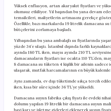
Yüksek enflasyon, artan akaryakıt fiyatları ve yüks
olumsuz etkiliyor. Yıl başından bu yana devam eden f
temsilcileri, maliyetlerin artmasını gerekçe göster
Özellikle, bazı markalarda 19 litrelik damacana su f
bütçelerini zorlamaya başladı.
Yılbaşından bu yana ambalajlı su fiyatlarında yaşa
yüzde 34’e ulaştı. İstanbul dışında farklı kaynaklard
ayında 180 TL iken, mayıs ayında 210 TL seviyesine 
damacanaların fiyatları ise ocakta 110 TL’den, ma
8 damacana su tüketen 4 kişilik bir ailenin sadece
ulaşarak, mutfak harcamalarının en büyük kalemleri
Aynı zamanda, ev dışı tüketimde sıkça tercih edilen 
iken, kısa bir süre içinde 36 TL’ye yükseldi.
Damacana suyun fabrika çıkış fiyatı ile evdeki nihai
dolumu yapılan 19 litrelik bir damacana suyun maliy
bayi karı ve işletme giderleri eklenerek suyun fiyat