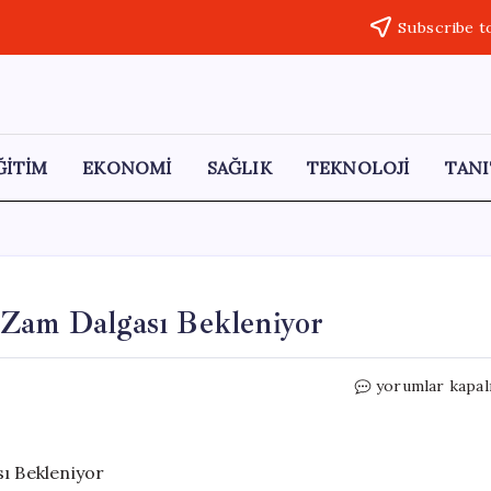
Subscribe t
ĞİTİM
EKONOMİ
SAĞLIK
TEKNOLOJİ
TANI
 Zam Dalgası Bekleniyor
Damacana
yorumlar kapal
Su
Fiyatlarında
Yeni
Zam