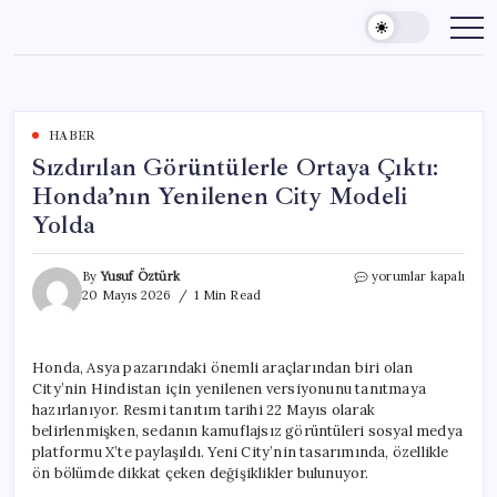
Skip
to
content
HABER
Sızdırılan Görüntülerle Ortaya Çıktı:
Honda’nın Yenilenen City Modeli
Yolda
Sızdırılan
By
Yusuf Öztürk
yorumlar kapalı
Görüntülerle
20 Mayıs 2026
1 Min Read
Ortaya
Çıktı:
Honda’nın
Honda, Asya pazarındaki önemli araçlarından biri olan
Yenilenen
City’nin Hindistan için yenilenen versiyonunu tanıtmaya
City
Modeli
hazırlanıyor. Resmi tanıtım tarihi 22 Mayıs olarak
Yolda
belirlenmişken, sedanın kamuflajsız görüntüleri sosyal medya
için
platformu X’te paylaşıldı. Yeni City’nin tasarımında, özellikle
ön bölümde dikkat çeken değişiklikler bulunuyor.