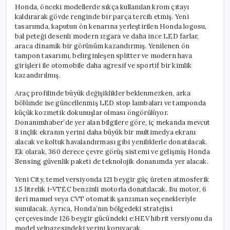
Honda, önceki modellerde sıkça kullanılan krom çıtayı
kaldırarak gövde renginde bir parça tercih etmiş. Yeni
tasarımda, kaputun ön kenarına yerleştirilen Honda logosu,
bal peteği desenli modern ızgara ve daha ince LED farlar,
araca dinamik bir görünüm kazandırmış. Yenilenen ön
tampon tasarımı, belirginleşen splitter ve modern hava
girişleri ile otomobile daha agresif ve sportif bir kimlik
kazandırılmış.
Araç profilinde büyük değişiklikler beklenmezken, arka
bölümde ise güncellenmiş LED stop lambaları ve tamponda
küçük kozmetik dokunuşlar olması öngörülüyor.
Donanımhaber’de yer alan bilgilere göre, iç mekanda mevcut
8 inçlik ekranın yerini daha büyük bir multimedya ekranı
alacak ve koltuk havalandırması gibi yeniliklerle donatılacak.
Ek olarak, 360 derece çevre görüş sistemi ve gelişmiş Honda
Sensing güvenlik paketi de teknolojik donanımda yer alacak.
Yeni City, temel versiyonda 121 beygir güç üreten atmosferik
1.5 litrelik i-VTEC benzinli motorla donatılacak. Bu motor, 6
ileri manuel veya CVT otomatik şanzıman seçenekleriyle
sunulacak. Ayrıca, Honda’nın bölgedeki stratejisi
çerçevesinde 126 beygir gücündeki e:HEV hibrit versiyonu da
model yelpazesindeki yerini koruyacak.