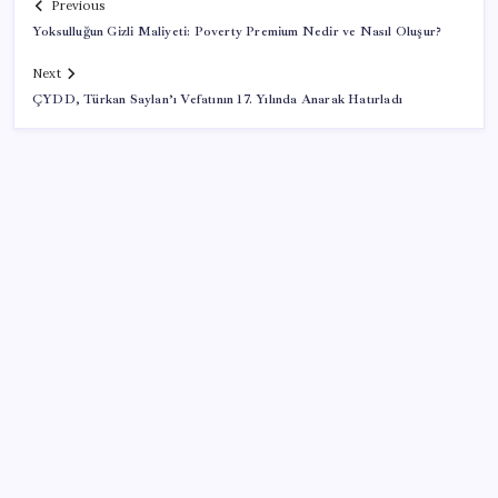
Previous
Yoksulluğun Gizli Maliyeti: Poverty Premium Nedir ve Nasıl Oluşur?
Next
ÇYDD, Türkan Saylan’ı Vefatının 17. Yılında Anarak Hatırladı
SON YAZILAR
Salgın hızla yayıldı: 1,5 milyon koli yumurta toplatıldı
İlana koyan hiç beklemiyor, alıcısı hazır: Bu 20
otomobil kapış kapış gidiyor
TCMB, yılın üçüncü enflasyon raporunu 13 Ağustos’ta