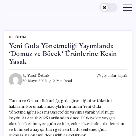
Skip
to
content
EĞITIM
Yeni Gıda Yönetmeliği Yayımlandı:
‘Domuz ve Böcek’ Ürünlerine Kesin
Yasak
Yeni
By
Yusuf Öztürk
yorumlar kapalı
Gıda
20 Mayıs 2026
2 Min Read
Yönetmeliği
Yayımlandı:
‘Domuz
Tarım ve Orman Bakanlığı, gıda güvenliğini ve tüketici
ve
haklarını korumak amacıyla hazırlanan Yeni Gıda
Böcek’
Ürünlerine
Yönetmeliği’ni Resmi Gazete’de yayımlayarak yürürlüğe
Kesin
koydu. 31 Aralık 2025 tarihinden önce Türkiye’de yaygın
Yasak
olarak tüketilmeyen gıda ve bileşenleri üzerinde sıkı denetim
için
ve bilimsel onay şartları getiren bu düzenleme, gıda
piyasasına önemli değişiklikler getiriyor.