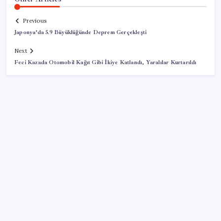
Previous
Japonya’da 5.9 Büyüklüğünde Deprem Gerçekleşti
Next
Feci Kazada Otomobil Kağıt Gibi İkiye Katlandı, Yaralılar Kurtarıldı
SON YAZILAR
Güneş yüzeyinin en ayrıntılı görüntüsü elde edildi
Uzmandan kaplıcalarda hijyen uyarısı: ‘Kullanım
mutlaka doktor kontrolünde başlamalı’