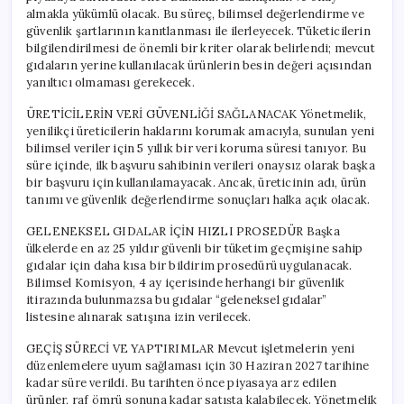
almakla yükümlü olacak. Bu süreç, bilimsel değerlendirme ve
güvenlik şartlarının kanıtlanması ile ilerleyecek. Tüketicilerin
bilgilendirilmesi de önemli bir kriter olarak belirlendi; mevcut
gıdaların yerine kullanılacak ürünlerin besin değeri açısından
yanıltıcı olmaması gerekecek.
ÜRETİCİLERİN VERİ GÜVENLİĞİ SAĞLANACAK Yönetmelik,
yenilikçi üreticilerin haklarını korumak amacıyla, sunulan yeni
bilimsel veriler için 5 yıllık bir veri koruma süresi tanıyor. Bu
süre içinde, ilk başvuru sahibinin verileri onaysız olarak başka
bir başvuru için kullanılamayacak. Ancak, üreticinin adı, ürün
tanımı ve güvenlik değerlendirme sonuçları halka açık olacak.
GELENEKSEL GIDALAR İÇİN HIZLI PROSEDÜR Başka
ülkelerde en az 25 yıldır güvenli bir tüketim geçmişine sahip
gıdalar için daha kısa bir bildirim prosedürü uygulanacak.
Bilimsel Komisyon, 4 ay içerisinde herhangi bir güvenlik
itirazında bulunmazsa bu gıdalar “geleneksel gıdalar”
listesine alınarak satışına izin verilecek.
GEÇİŞ SÜRECİ VE YAPTIRIMLAR Mevcut işletmelerin yeni
düzenlemelere uyum sağlaması için 30 Haziran 2027 tarihine
kadar süre verildi. Bu tarihten önce piyasaya arz edilen
ürünler, raf ömrü sonuna kadar satışta kalabilecek. Yönetmelik