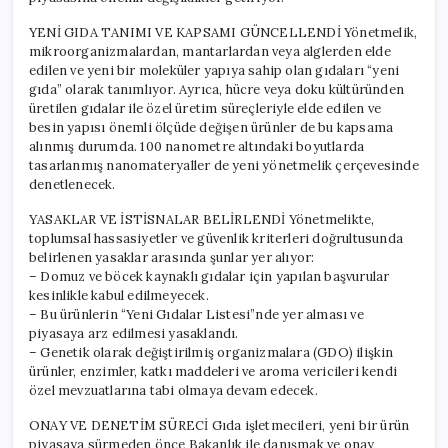
YENİ GIDA TANIMI VE KAPSAMI GÜNCELLENDİ Yönetmelik,
mikroorganizmalardan, mantarlardan veya alglerden elde
edilen ve yeni bir moleküler yapıya sahip olan gıdaları “yeni
gıda” olarak tanımlıyor. Ayrıca, hücre veya doku kültüründen
üretilen gıdalar ile özel üretim süreçleriyle elde edilen ve
besin yapısı önemli ölçüde değişen ürünler de bu kapsama
alınmış durumda. 100 nanometre altındaki boyutlarda
tasarlanmış nanomateryaller de yeni yönetmelik çerçevesinde
denetlenecek.
YASAKLAR VE İSTİSNALAR BELİRLENDİ Yönetmelikte,
toplumsal hassasiyetler ve güvenlik kriterleri doğrultusunda
belirlenen yasaklar arasında şunlar yer alıyor:
– Domuz ve böcek kaynaklı gıdalar için yapılan başvurular
kesinlikle kabul edilmeyecek.
– Bu ürünlerin “Yeni Gıdalar Listesi”nde yer alması ve
piyasaya arz edilmesi yasaklandı.
– Genetik olarak değiştirilmiş organizmalara (GDO) ilişkin
ürünler, enzimler, katkı maddeleri ve aroma vericileri kendi
özel mevzuatlarına tabi olmaya devam edecek.
ONAY VE DENETİM SÜRECİ Gıda işletmecileri, yeni bir ürün
piyasaya sürmeden önce Bakanlık ile danışmak ve onay