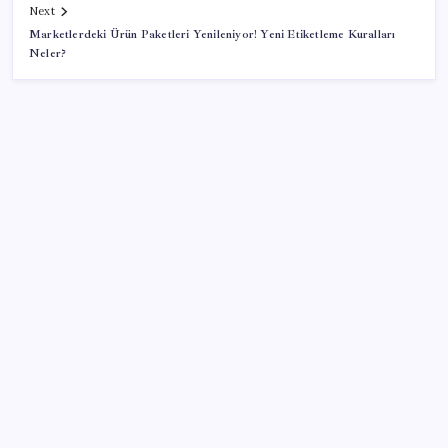
Next
Marketlerdeki Ürün Paketleri Yenileniyor! Yeni Etiketleme Kuralları
Neler?
SON YAZILAR
Salgın hızla yayıldı: 1,5 milyon koli yumurta toplatıldı
İlana koyan hiç beklemiyor, alıcısı hazır: Bu 20
otomobil kapış kapış gidiyor
TCMB, yılın üçüncü enflasyon raporunu 13 Ağustos’ta
açıklayacak