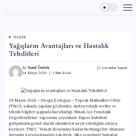
Skip
to
content
HABER
Yağışların Avantajları ve Hastalık
Tehditleri
Yağışların
By
Yusuf Öztürk
yorumlar kapalı
Avantajları
24 Mayıs 2026
1 Min Read
ve
Hastalık
Tehditleri
için
24 Mayıs 2026 – Duygu Erdoğan – Toprak Mahsulleri Ofisi
(TMO), sahada yapılan gözlemler, meteorolojik veriler ve
teknik bilgiler ışığında hazırladığı ‘Nisan Ayı Fenolojik
Değerlendirme’ raporunu yayımladı. Rapor, hububat
gelişiminin genel olarak olumlu bir seyir izlediğini ortaya
koyuyor. TMO, “Hasat dönemine kadar herhangi bir olumsuz
durumla karşılaşılmadığı takdirde, ülke genelinde hububat