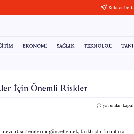
Subscribe t
ĞİTİM
EKONOMİ
SAĞLIK
TEKNOLOJİ
TANI
tler İçin Önemli Riskler
Veri
yorumlar kapal
Taşıma
Süreçlerinde
Şirketler
İçin
er mevcut sistemlerini güncellemek, farklı platformlara