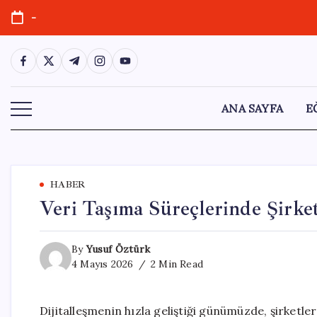
Skip
-
to
content
https://www.facebook.com/
https://twitter.com/
https://t.me/
https://www.instagram.com/
https://youtube.com/
ANA SAYFA
E
HABER
Veri Taşıma Süreçlerinde Şirke
By
Yusuf Öztürk
4 Mayıs 2026
2 Min Read
Dijitalleşmenin hızla geliştiği günümüzde, şirketl