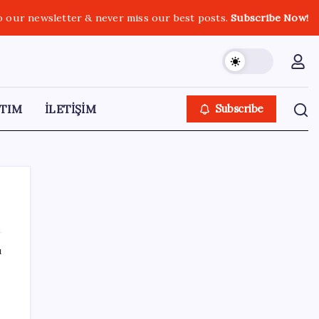
o our newsletter & never miss our best posts.
Subscribe Now!
TIM
İLETİŞİM
Subscribe
ı
SON YAZILAR
ABD, İran-Umman anlaşması sonrası
ablukayı kaldıracak