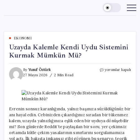
Skip
to
content
EKONOMI
Uzayda Kalemle Kendi Uydu Sistemini
Kurmak Mümkün Mü?
Uzayda
By
Yusuf Öztürk
yorumlar kapalı
Kalemle
27 Mayıs 2026
2 Min Read
Kendi
Uydu
Sistemini
Kurmak
Mümkün
Mü?
Evrenin sonsuz karanlığında, yalnız başınıza süzüldüğünüz bir
için
anı hayal edin. Cebinizden çıkardığınız sıradan bir tükenmez
kalem, uzayda yalnızlığınıza eşlik eden bir uyduya dönüşebilir
mi? Son günlerde Reddit’te paylaşılan bir soru, yer çekimsiz
ortamda kütle çekim yasalarının sınırlarını sorgulamamıza
yol açtı. İlk bakışta imkansız gibi görünen bu senaryo, teorik