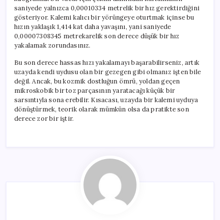
saniyede yalnızca 0,00010334 metrelik bir hız gerektirdiğini
gösteriyor. Kalemi kalıcı bir yörüngeye oturtmak içinse bu
hızın yaklaşık 1,414 kat daha yavaşını, yani saniyede
0,00007308345 metrekarelik son derece düşük bir hız
yakalamak zorundasınız.
Bu son derece hassas hızı yakalamayı başarabilirseniz, artık
uzayda kendi uydusu olan bir gezegen gibi olmanız işten bile
değil. Ancak, bu kozmik dostluğun ömrü, yoldan geçen
mikroskobik bir toz parçasının yaratacağı küçük bir
sarsıntıyla sona erebilir. Kısacası, uzayda bir kalemi uyduya
dönüştürmek, teorik olarak mümkün olsa da pratikte son
derece zor bir iştir.