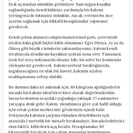
fizik açısından mümkün görünüyor. Yani uygun koşullar
sağlandığında, kendi kütleniz yardımıyla bir kalemi
yörüngenizde tutmanız mümkün. Ancak, evrenin bu ince
ayarını sağlamak için dikkatli hesaplamalar yapmanız
gerekecek.
Kendi çekim alanınızı oluşturmanın temel şartı, çevrenizde
sizden daha güçlü hiçbir kütle olmaması. Eğer Dünya, Ay ya da
Güneş gibi büyük cisimlerin yakınındaysanız, kalemi kendi
etrafınızda döndürme hayaliniz çoktan sona erer. Tamamen
izole bir uzay noktasında olsanız bile, bu sefer hız konusuyla
yüzleşmeniz gerekecek. Kalemi serbest bıraktığınızda,
uygulayacağınız en ufak bir kuvvet, kalemin sizden
uzaklaşmasına sebep olabilir.
Bu durumu daha iyi anlamak için, 80 kilogram ağırlığında bir
insanla bir kalemi ideal birer küre olarak değerlendirelim.
İnsan bedeninin uzaydaki yoğunluğu yaklaşık 27 santimetre
yarıçapa denk gelir. Kalem, vücudunuza göre çok hafif olduğu
için ortak çekim merkeziniz gövdenizin içinde kalır.
Dolayısıyla kalemin çarpma olmadan dönebilmesi için
aranızda 1 metrelik bir mesafe bırakmalıyız. Burada belirleyici
olan faktör, kütleden kaçış hızıdır. Hesaplamalar, 80
kilogramlık bir vücut için çekim alanından kurtulmanın