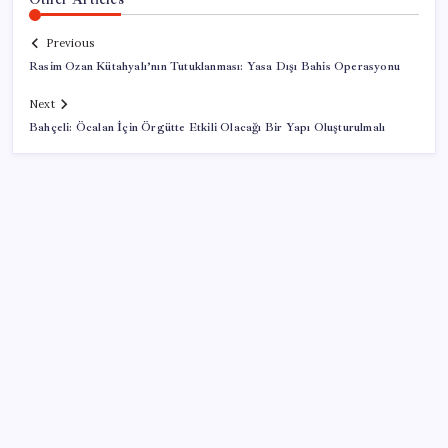
Previous
Rasim Ozan Kütahyalı’nın Tutuklanması: Yasa Dışı Bahis Operasyonu
Next
Bahçeli: Öcalan İçin Örgütte Etkili Olacağı Bir Yapı Oluşturulmalı
SON YAZILAR
YENİ Parti’de çerçeve yasa çatlağı: Hayır
diyeceklerini açıkladılar
Beyaz balina aramızda dolaşıyor