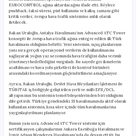
EUROCONTROL ağına aktarılacağını ifade etti. Böylece
pushback, taksi süresi, pist kullanımı ve kalkış zamanı gibi
kritik veriler, Avrupa hava trafik sistemine anlık olarak
iletilecek.
Bakan Uraloğlu, Antalya Havalimanı’nın Advanced ATC Tower
konsepti ile Avrupa hava trafik ağına entegre edilen ilk Türk
havalimanı olduğunu belirtti. Yeni sistemin, uçuş planlarının
yanı sıra gerçek operasyonel verilerin de kullanılmasını
sağlayarak yoğun yaz sezonunda hava trafiğini daha verimli
yönetmeyi hedeflediğini vurguladı. Bu sayede gecikmelerin
azaltılması ve hava yolu şirketleri ile kontrol birimleri
arasındaki koordinasyonun güçlendirilmesi amaçlanıyor.
Ayrıca, Bakan Uraloğlu, Devlet Hava Meydanları İşletmesi ile
TÜBİTAK iş birliğiyle geliştirilen yerli ve milli EFS/DCL
altyapısının bu sistemin temel bileşenlerinden biri olduğunu
dile getirdi. Türkiye genelindeki 35 havalimanında aktif olarak
kullanılan sistemin, kısa süre içinde tüm havalimanlarına
yaygınlaştırılması planlanıyor.
Bunun yanı sıra, Advanced ATC Tower sistemi için
sertifikasyon çalışmalarının Ankara Esenboğa Havalimanı ve
İzmir Adnan Menderes Havalimanı’nda da devam ettiği, bu