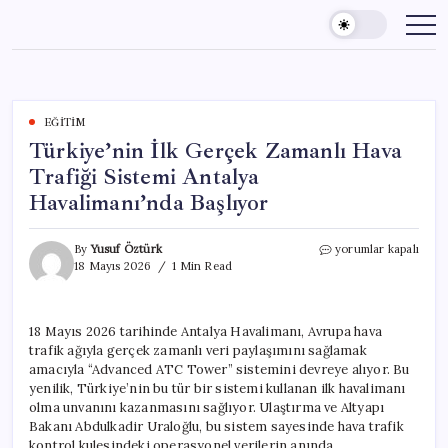
Skip
to
content
EĞITIM
Türkiye’nin İlk Gerçek Zamanlı Hava
Trafiği Sistemi Antalya
Havalimanı’nda Başlıyor
Türkiye’nin
By
Yusuf Öztürk
yorumlar kapalı
İlk
18 Mayıs 2026
1 Min Read
Gerçek
Zamanlı
Hava
18 Mayıs 2026 tarihinde Antalya Havalimanı, Avrupa hava
Trafiği
trafik ağıyla gerçek zamanlı veri paylaşımını sağlamak
Sistemi
Antalya
amacıyla “Advanced ATC Tower” sistemini devreye alıyor. Bu
Havalimanı’nda
yenilik, Türkiye’nin bu tür bir sistemi kullanan ilk havalimanı
Başlıyor
olma unvanını kazanmasını sağlıyor. Ulaştırma ve Altyapı
için
Bakanı Abdulkadir Uraloğlu, bu sistem sayesinde hava trafik
kontrol kulesindeki operasyonel verilerin anında