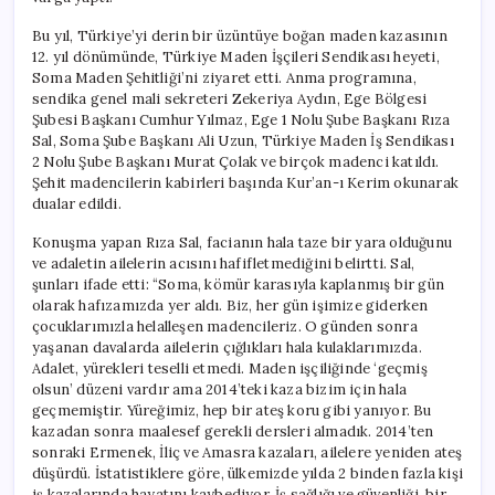
Bu yıl, Türkiye’yi derin bir üzüntüye boğan maden kazasının
12. yıl dönümünde, Türkiye Maden İşçileri Sendikası heyeti,
Soma Maden Şehitliği’ni ziyaret etti. Anma programına,
sendika genel mali sekreteri Zekeriya Aydın, Ege Bölgesi
Şubesi Başkanı Cumhur Yılmaz, Ege 1 Nolu Şube Başkanı Rıza
Sal, Soma Şube Başkanı Ali Uzun, Türkiye Maden İş Sendikası
2 Nolu Şube Başkanı Murat Çolak ve birçok madenci katıldı.
Şehit madencilerin kabirleri başında Kur’an-ı Kerim okunarak
dualar edildi.
Konuşma yapan Rıza Sal, facianın hala taze bir yara olduğunu
ve adaletin ailelerin acısını hafifletmediğini belirtti. Sal,
şunları ifade etti: “Soma, kömür karasıyla kaplanmış bir gün
olarak hafızamızda yer aldı. Biz, her gün işimize giderken
çocuklarımızla helalleşen madencileriz. O günden sonra
yaşanan davalarda ailelerin çığlıkları hala kulaklarımızda.
Adalet, yürekleri teselli etmedi. Maden işçiliğinde ‘geçmiş
olsun’ düzeni vardır ama 2014’teki kaza bizim için hala
geçmemiştir. Yüreğimiz, hep bir ateş koru gibi yanıyor. Bu
kazadan sonra maalesef gerekli dersleri almadık. 2014’ten
sonraki Ermenek, İliç ve Amasra kazaları, ailelere yeniden ateş
düşürdü. İstatistiklere göre, ülkemizde yılda 2 binden fazla kişi
iş kazalarında hayatını kaybediyor. İş sağlığı ve güvenliği, bir