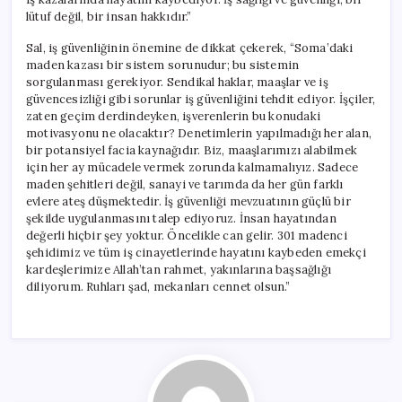
lütuf değil, bir insan hakkıdır.”
Sal, iş güvenliğinin önemine de dikkat çekerek, “Soma’daki
maden kazası bir sistem sorunudur; bu sistemin
sorgulanması gerekiyor. Sendikal haklar, maaşlar ve iş
güvencesizliği gibi sorunlar iş güvenliğini tehdit ediyor. İşçiler,
zaten geçim derdindeyken, işverenlerin bu konudaki
motivasyonu ne olacaktır? Denetimlerin yapılmadığı her alan,
bir potansiyel facia kaynağıdır. Biz, maaşlarımızı alabilmek
için her ay mücadele vermek zorunda kalmamalıyız. Sadece
maden şehitleri değil, sanayi ve tarımda da her gün farklı
evlere ateş düşmektedir. İş güvenliği mevzuatının güçlü bir
şekilde uygulanmasını talep ediyoruz. İnsan hayatından
değerli hiçbir şey yoktur. Öncelikle can gelir. 301 madenci
şehidimiz ve tüm iş cinayetlerinde hayatını kaybeden emekçi
kardeşlerimize Allah’tan rahmet, yakınlarına başsağlığı
diliyorum. Ruhları şad, mekanları cennet olsun.”