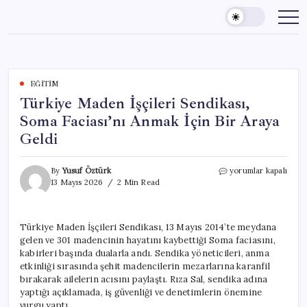
Skip
to
content
EĞITIM
Türkiye Maden İşçileri Sendikası,
Soma Faciası’nı Anmak İçin Bir Araya
Geldi
Türkiye
By
Yusuf Öztürk
yorumlar kapalı
Maden
13 Mayıs 2026
2 Min Read
İşçileri
Sendikası,
Soma
Türkiye Maden İşçileri Sendikası, 13 Mayıs 2014’te meydana
Faciası’nı
gelen ve 301 madencinin hayatını kaybettiği Soma faciasını,
Anmak
İçin
kabirleri başında dualarla andı. Sendika yöneticileri, anma
Bir
etkinliği sırasında şehit madencilerin mezarlarına karanfil
Araya
bırakarak ailelerin acısını paylaştı. Rıza Sal, sendika adına
Geldi
yaptığı açıklamada, iş güvenliği ve denetimlerin önemine
için
vurgu yaptı.