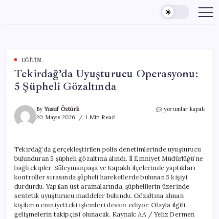
Skip
to
content
EĞITIM
Tekirdağ’da Uyuşturucu Operasyonu:
5 Şüpheli Gözaltında
Tekirdağ’da
By
Yusuf Öztürk
yorumlar kapalı
Uyuşturucu
20 Mayıs 2026
1 Min Read
Operasyonu:
5
Şüpheli
Tekirdağ’da gerçekleştirilen polis denetimlerinde uyuşturucu
Gözaltında
bulunduran 5 şüpheli gözaltına alındı. İl Emniyet Müdürlüğü’ne
için
bağlı ekipler, Süleymanpaşa ve Kapaklı ilçelerinde yaptıkları
kontroller sırasında şüpheli hareketlerde bulunan 5 kişiyi
durdurdu. Yapılan üst aramalarında, şüphelilerin üzerinde
sentetik uyuşturucu maddeler bulundu. Gözaltına alınan
kişilerin emniyetteki işlemleri devam ediyor. Olayla ilgili
gelişmelerin takipçisi olunacak. Kaynak: AA / Yeliz Dermen