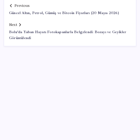
Previous
Güncel Altın, Petrol, Gümüş ve Bitcoin Fiyatları (20 Mayıs 2026)
Next
Bolu’da Yaban Hayatı Fotokapanlarla Belgelendi: Bozayı ve Geyikler
Görüntülendi
SON YAZILAR
Salgın hızla yayıldı: 1,5 milyon koli yumurta toplatıldı
İlana koyan hiç beklemiyor, alıcısı hazır: Bu 20
otomobil kapış kapış gidiyor