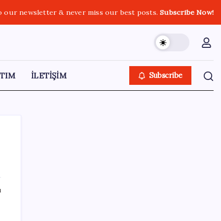
o our newsletter & never miss our best posts.
Subscribe Now!
TIM
İLETİŞİM
Subscribe
SON YAZILAR
ı
Güneş yüzeyinin en ayrıntılı görüntüsü elde
edildi