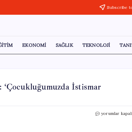
Subscribe t
ĞİTİM
EKONOMİ
SAĞLIK
TEKNOLOJİ
TANI
si: ‘Çocukluğumuzda İstismar
“Michael
yorumlar kapal
Jackson’ın
Gizli
Ailesi: