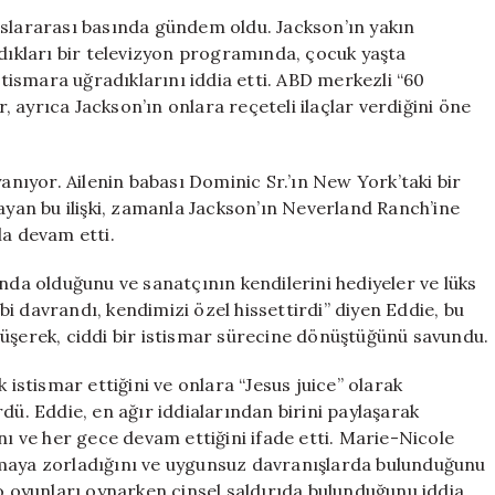
‘Çocukluğumuz
uluslararası basında gündem oldu. Jackson’ın yakın
İstismar
ldıkları bir televizyon programında, çocuk yaşta
Edildik'”
istismara uğradıklarını iddia etti. ABD merkezli “60
için
 ayrıca Jackson’ın onlara reçeteli ilaçlar verdiğini öne
dayanıyor. Ailenin babası Dominic Sr.’ın New York’taki bir
layan bu ilişki, zamanla Jackson’ın Neverland Ranch’ine
la devam etti.
ında olduğunu ve sanatçının kendilerini hediyeler ve lüks
i gibi davrandı, kendimizi özel hissettirdi” diyen Eddie, bu
erek, ciddi bir istismar sürecine dönüştüğünü savundu.
 istismar ettiğini ve onlara “Jesus juice” olarak
sürdü. Eddie, en ağır iddialarından birini paylaşarak
nı ve her gece devam ettiğini ifade etti. Marie-Nicole
nmaya zorladığını ve uygunsuz davranışlarda bulunduğunu
eo oyunları oynarken cinsel saldırıda bulunduğunu iddia