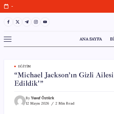
Skip
-
to
content
https://www.facebook.com/
https://twitter.com/
https://t.me/
https://www.instagram.com/
https://youtube.com/
ANA SAYFA
E
EĞITIM
“Michael Jackson’ın Gizli Aile
Edildik'”
By
Yusuf Öztürk
12 Mayıs 2026
2 Min Read