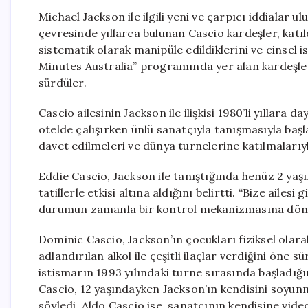
Michael Jackson ile ilgili yeni ve çarpıcı iddialar 
çevresinde yıllarca bulunan Cascio kardeşler, katı
sistematik olarak manipüle edildiklerini ve cinsel 
Minutes Australia” programında yer alan kardeşler,
sürdüler.
Cascio ailesinin Jackson ile ilişkisi 1980’li yıllara 
otelde çalışırken ünlü sanatçıyla tanışmasıyla baş
davet edilmeleri ve dünya turnelerine katılmalarıy
Eddie Cascio, Jackson ile tanıştığında henüz 2 yaş
tatillerle etkisi altına aldığını belirtti. “Bize ailes
durumun zamanla bir kontrol mekanizmasına dönüş
Dominic Cascio, Jackson’ın çocukları fiziksel olarak
adlandırılan alkol ile çeşitli ilaçlar verdiğini öne 
istismarın 1993 yılındaki turne sırasında başladığı
Cascio, 12 yaşındayken Jackson’ın kendisini soyu
söyledi. Aldo Cascio ise, sanatçının kendisine vid