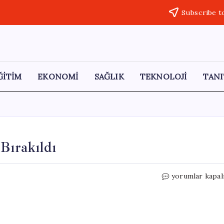
Subscribe t
ĞİTİM
EKONOMİ
SAĞLIK
TEKNOLOJİ
TANI
Bırakıldı
Mersin
yorumlar kapal
Balığı
Yavruları
Doğaya
Bırakıldı