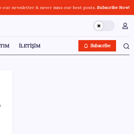
o our newsletter & never miss our best posts.
Subscribe Now!
TIM
İLETİŞİM
Subscribe
ı
SON YAZILAR
Güneş yüzeyinin en ayrıntılı görüntüsü elde
edildi