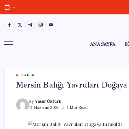
Skip
-
to
content
https://www.facebook.com/
https://twitter.com/
https://t.me/
https://www.instagram.com/
https://youtube.com/
ANA SAYFA
E
HABER
Mersin Balığı Yavruları Doğaya 
By
Yusuf Öztürk
11 Haziran 2026
1 Min Read