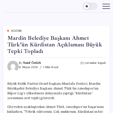
Skip
to
content
EĞITIM
Mardin Belediye Başkanı Ahmet
Türk’ün Kürdistan Açıklaması Büyük
Tepki Topladı
Mardin
By
Yusuf Öztürk
yorumlar kapalı
Belediye
12 Mayıs 2026
1 Min Read
Başkanı
Ahmet
Türk’ün
Büyük Birlik Partisi Genel Başkanı Mustafa Destici, Mardin
Kürdistan
Büyükşehir Belediye Başkanı Ahmet Türk’ün Amedspor’un
Açıklaması
Büyük
Süper Lig’e yükselmesi dolayısıyla yaptığı “Kürdistan”
Tepki
yorumuna sert tepki gösterdi.
Topladı
için
Görevden uzaklaştırılan Ahmet Türk, Amedspor’un başarısını
kutlarken, “Tebrik ediyorum. Çok mutluyum. Kürdistan’ın bir