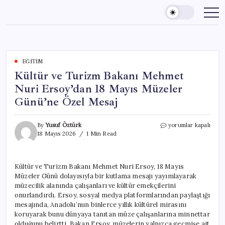
Skip
to
content
EĞITIM
Kültür ve Turizm Bakanı Mehmet
Nuri Ersoy’dan 18 Mayıs Müzeler
Günü’ne Özel Mesaj
Kültür
By
Yusuf Öztürk
yorumlar kapalı
ve
18 Mayıs 2026
1 Min Read
Turizm
Bakanı
Mehmet
Kültür ve Turizm Bakanı Mehmet Nuri Ersoy, 18 Mayıs
Nuri
Müzeler Günü dolayısıyla bir kutlama mesajı yayımlayarak
Ersoy’dan
18
müzecilik alanında çalışanları ve kültür emekçilerini
Mayıs
onurlandırdı. Ersoy, sosyal medya platformlarından paylaştığı
Müzeler
mesajında, Anadolu’nun binlerce yıllık kültürel mirasını
Günü’ne
koruyarak bunu dünyaya tanıtan müze çalışanlarına minnettar
Özel
olduğunu belirtti. Bakan Ersoy, müzelerin yalnızca geçmişe ait