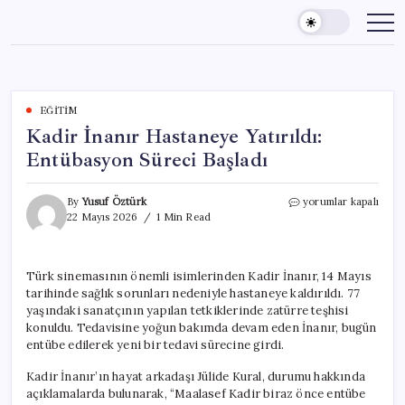
Skip
to
content
EĞITIM
Kadir İnanır Hastaneye Yatırıldı:
Entübasyon Süreci Başladı
Kadir
By
Yusuf Öztürk
yorumlar kapalı
İnanır
22 Mayıs 2026
1 Min Read
Hastaneye
Yatırıldı:
Entübasyon
Türk sinemasının önemli isimlerinden Kadir İnanır, 14 Mayıs
Süreci
tarihinde sağlık sorunları nedeniyle hastaneye kaldırıldı. 77
Başladı
için
yaşındaki sanatçının yapılan tetkiklerinde zatürre teşhisi
konuldu. Tedavisine yoğun bakımda devam eden İnanır, bugün
entübe edilerek yeni bir tedavi sürecine girdi.
Kadir İnanır’ın hayat arkadaşı Jülide Kural, durumu hakkında
açıklamalarda bulunarak, “Maalasef Kadir biraz önce entübe