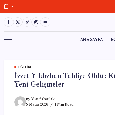
Skip
-
to
content
https://www.facebook.com/
https://twitter.com/
https://t.me/
https://www.instagram.com/
https://youtube.com/
ANA SAYFA
E
EĞITIM
İzzet Yıldızhan Tahliye Oldu: 
Yeni Gelişmeler
By
Yusuf Öztürk
5 Mayıs 2026
1 Min Read