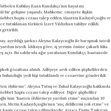
Kubilay
futbolcu Kubilay Kaan Kundakçı’nın hayatını
Kaan
 bir gelişme yaşandı. Mahkeme, cinayete ilişkin
Kundakçı
üebbet hapis cezası talep edilen Alaattin Kadayıfçıoğlu ve
Cinayetinde
nce tutuklanan türkücü İzzet Yıldızhan tahliye edildi.
Yeni
 getirildi.
Gelişmeler
için
y, ayrıldığı şarkıcı Aleyna Kalaycıoğlu ile barışmak istedi
ardım istedi. İddiaya göre, iş yerinin önüne çakarlı lüks
eş açtı. Bu saldırıda ağır yaralanan Kundakçı, hastanede
li gözaltına alındı. Adliyeye sevk edilen şüphelilerden
a bulunduğu yedi kişi tutuklandı ve cezaevine gönderildi.
ten öldürme”, Aleyna Tutuş ve Zuhal Kalaycıoğlu hakkında
bbet hapis cezası talep ediliyor. Diğer şüpheliler
ıoğlu’nun “kasten öldürmeye yardım etme” suçundan 10
ken, Metin Kadayıfçıoğlu’nun “suç delillerini yok etme” ve
ar hapis cezası talep edilmektedir. Ayrıca Engin Taşkıran