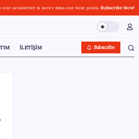
o our newsletter & never miss our best posts.
Subscribe Now!
TIM
İLETİŞİM
Subscribe
SON YAZILAR
ı
Salgın hızla yayıldı: 1,5 milyon koli yumurta
toplatıldı