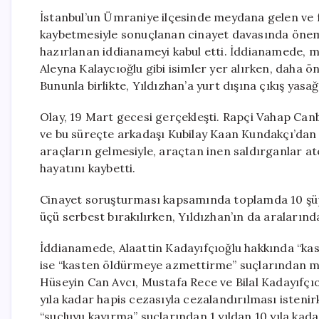
İstanbul’un Ümraniye ilçesinde meydana gelen ve 
kaybetmesiyle sonuçlanan cinayet davasında önemli
hazırlanan iddianameyi kabul etti. İddianamede, m
Aleyna Kalaycıoğlu gibi isimler yer alırken, daha ö
Bununla birlikte, Yıldızhan’a yurt dışına çıkış yasağı
Olay, 19 Mart gecesi gerçekleşti. Rapçi Vahap Canba
ve bu süreçte arkadaşı Kubilay Kaan Kundakçı’dan y
araçların gelmesiyle, araçtan inen saldırganlar at
hayatını kaybetti.
Cinayet soruşturması kapsamında toplamda 10 şüphe
üçü serbest bırakılırken, Yıldızhan’ın da aralarınd
İddianamede, Alaattin Kadayıfçıoğlu hakkında “kas
ise “kasten öldürmeye azmettirme” suçlarından müe
Hüseyin Can Avcı, Mustafa Rece ve Bilal Kadayıfç
yıla kadar hapis cezasıyla cezalandırılması istenir
“suçluyu kayırma” suçlarından 1 yıldan 10 yıla kad