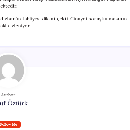
ektedir.
ldızhan’ın tahliyesi dikkat çekti. Cinayet soruşturmasının
kla izleniyor.
Author
uf Öztürk
Follow Me