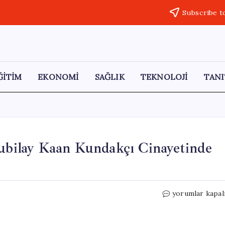
Subscribe t
ĞİTİM
EKONOMİ
SAĞLIK
TEKNOLOJİ
TANI
Kubilay Kaan Kundakçı Cinayetinde
İzzet
yorumlar kapal
Yıldızhan
Tahliye
Oldu: