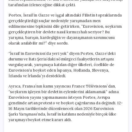
tarafından izleneceğine dikkat çekti.
Portes, İsrail’in Gazze ve işgal altındaki Filistin topraklarında
gerçekleştirdiği suçlar nedeniyle yarışmadan men
edilmemesine tepkisini dile getirirken, “Eurovision, soykırım
gerçekleştiren bir devlete nasıl kırmızı halı seriyor? Bu
yarışma, barışın, kardeşliğin ve dayanışmanın savunucusu
olarak anılabilir mi?” diye sordu.
“İsrail’in Eurovision’da yeri yok” diyen Portes, Gazze’deki
durumu ve Batı Şeria’daki sömürgeci faaliyetlerin artışını
vurgulayarak, yarışmaya katılan diğer ülkeleri, özellikle de
Eurovision’u boykot eden İspanya, Hollanda, Slovenya,
İzlanda ve İrlanda’yı destekledi.
Ayrıca, Fransa’nın kamu yayıncısı France Télévisions’dan,
“soykırım işleyen bir devletin eylemlerini aklamamak” adına
Eurovision yayını yapmamasını isteyen Portes, Avrupa
genelinde artan protesto ve boykot çağrılarına da değindi. 12-
16 Mayıs tarihlerinde düzenlenecek olan 2026 Eurovision
Şarkı Yarışması’nda, İsrail’in katılımı nedeniyle birçok ülke
yarışmayı boykot etme kararı aldı.