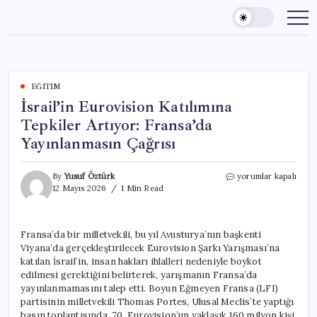
Skip
to
content
EĞITIM
İsrail’in Eurovision Katılımına
Tepkiler Artıyor: Fransa’da
Yayınlanmasın Çağrısı
İsrail’in
By
Yusuf Öztürk
yorumlar kapalı
Eurovision
12 Mayıs 2026
1 Min Read
Katılımına
Tepkiler
Artıyor:
Fransa’da bir milletvekili, bu yıl Avusturya’nın başkenti
Fransa’da
Viyana’da gerçekleştirilecek Eurovision Şarkı Yarışması’na
Yayınlanmasın
Çağrısı
katılan İsrail’in, insan hakları ihlalleri nedeniyle boykot
için
edilmesi gerektiğini belirterek, yarışmanın Fransa’da
yayınlanmamasını talep etti. Boyun Eğmeyen Fransa (LFI)
partisinin milletvekili Thomas Portes, Ulusal Meclis’te yaptığı
basın toplantısında, 70. Eurovision’un yaklaşık 160 milyon kişi