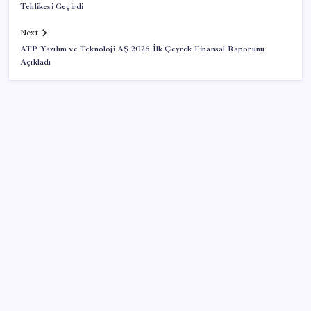
Tehlikesi Geçirdi
Next
ATP Yazılım ve Teknoloji AŞ 2026 İlk Çeyrek Finansal Raporunu
Açıkladı
SON YAZILAR
Salgın hızla yayıldı: 1,5 milyon koli yumurta toplatıldı
İlana koyan hiç beklemiyor, alıcısı hazır: Bu 20
otomobil kapış kapış gidiyor
TCMB, yılın üçüncü enflasyon raporunu 13 Ağustos’ta