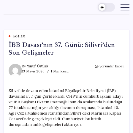
Skip
to
content
EĞITIM
İBB Davası’nın 37. Günü: Silivri’den
Son Gelişmeler
İBB
By
Yusuf Öztürk
yorumlar kapalı
Davası’nın
13 Mayıs 2026
1 Min Read
37.
Günü:
Silivri’den
Silivri’de devam eden İstanbul Büyükşehir Belediyesi (İBB)
Son
davasında 37. gün geride kaldı. CHP’nin cumhurbaşkanı adayı
Gelişmeler
için
ve İBB Başkanı Ekrem İmamoğlu’nun da aralarında bulunduğu
77 tutuklu sanığın yer aldığı davanın duruşması, İstanbul 40.
Ağır Ceza Mahkemesi tarafından Silivri’deki Marmara Kapalı
Cezaevi’nde gerçekleştirildi. Cumhuriyet, bu kritik
duruşmadan anlık gelişmeleri aktarıyor.