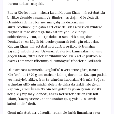
durma noktasına geldi.
Basra Körfezi’nde mahsur kalan Kaptan Khan, mürettebatıyla
birlikte gemide yaşanan gerilimlerin arttığını dile getirdi.
Gemideki denizciler, normal çalışma düzenlerini
sürdürebilmek için çaba sarf etse de, sık sık verilen izinlere
rağmen kimse dışarı çıkmak istemiyor. Eski neşeli
sohbetlerin yerini, endişe dolu bir sessizlik almış durumda.
Denizciler, en küçük bir sesle uyanarak tedirgin oluyorlar.
Kaptan Khan, mürettebatın ciddi bir psikolojik bunalım
yaşadığını belirtiyor. Uykusuz gözleriyle kameraların önüne
geçen Khan, “Stres her an zihnimizde. Fiziksel ve psikolojik
olarak tamamen tükenmiş durumdayız,” ifadelerini kullandı.
Uluslararası Denizcilik Örgütü’nün verilerine göre, Basra
Körfezi’nde 1670 gemi mahsur kalmış durumda. Savaşın patlak
vermesiyle birlikte, İran tarafından kapatılan Hürmüz Boğazı,
ardından ABD’nin müdahaleleriyle daha da riskli hale geldi.
Kaptan Şafikül İslam, 37 bin ton gübre taşıyan gemisiyle iki
kez çıkış yapmayı denedi, ancak her seferinde engellendi.
İslam, “Savaş bitene kadar buradan çıkış yok. Bunu artık
kabullendik,” dedi.
Gemi mürettebatı, güvenlik nedeniyle farklı limanlara veya