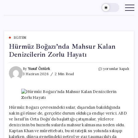
Skip
to
content
EĞITIM
Hürmüz Boğazı’nda Mahsur Kalan
Denizcilerin Zorlu Hayatı
Hürmüz
By
Yusuf Öztürk
yorumlar kapalı
Boğazı’nda
3 Haziran 2026
2 Min Read
Mahsur
Kalan
Denizcilerin
Zorlu
Hayatı
için
Hürmüz Boğazı çevresindeki sular, dışarıdan bakıldığında
sakin görünse de, gerçekte durum oldukça endişe verici. ABD
ve İsrail’in Orta Doğu’da başlattığı çatışmalar, yüzlerce
denizcinin bu huzurlu sularda mahsur kalmasına neden oldu.
Kaptan Khan ve mürettebatı, bu stratejik su yolunda sıkışıp
kalırken, dünya genelindeki petrol ve gaz taşımacılığı da