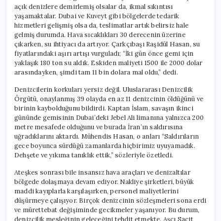
açık denizlere demirlemiş olsalar da, ikmal sıkıntısı
yaşamaktalar. Dubai ve Kuveyt gibi bölgelerde tedarik
hizmetleri gelişmiş olsa da, teslimatlar artık belirsiz hale
gelmiş durumda. Hava sıcaklıkları 30 derecenin üzerine
çıkarken, su ihtiyacı da artıyor. Çarkçıbaşı Raşidül Hasan, su
fiyatlarındaki aşırı artışı vurguladı; “İki gün önce gemi için
yaklaşık 180 ton su aldık. Eskiden maliyeti 1500 ile 2000 dolar
arasındayken, şimdi tam 11 bin dolara mal oldu,” dedi.
Denizcilerin korkuları yersiz değil. Uluslararası Denizcilik
Örgütü, onaylanmış 39 olayda en az 11 denizcinin öldüğünü ve
birinin kaybolduğunu bildirdi. Kaptan İslam, savaşın ikinci
gününde gemisinin Dubai’deki Jebel Ali limanına yalnızca 200
metre mesafede olduğunu ve burada İran’ın saldırısına
uğradıklarını aktardı. Mühendis Hasan, o anları “Saldırıların
gece boyunca sürdüğü zamanlarda hiçbirimiz uyuyamadık.
Dehşete ve yıkıma tanıklık ettik,” sözleriyle özetledi.
Ateşkes sonrası bile insansız hava araçları ve denizaltılar
bölgede dolaşmaya devam ediyor. Nakliye şirketleri, büyük
maddi kayıplarla karşılaşırken, personel maliyetlerini
düşürmeye çalışıyor. Birçok denizcinin sözleşmeleri sona erdi
ve mürettebat değişiminde gecikmeler yaşanıyor. Bu durum,
denizcilik mesleğinin geleceğini tehdit etmekte. Aşçı Sacit