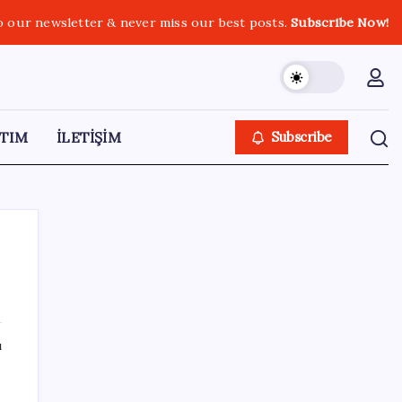
o our newsletter & never miss our best posts.
Subscribe Now!
TIM
İLETİŞİM
Subscribe
SON YAZILAR
ı
ABD, İran-Umman anlaşması sonrası
ablukayı kaldıracak