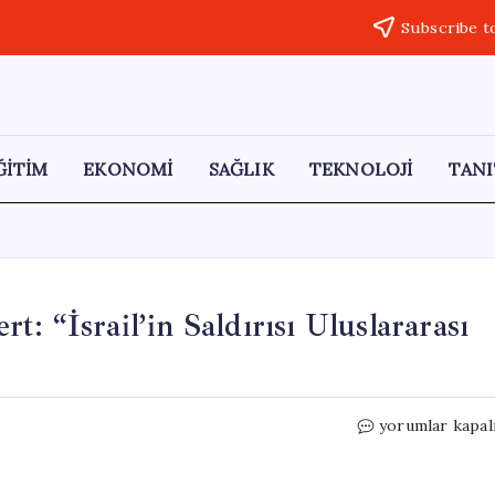
Subscribe t
ĞİTİM
EKONOMİ
SAĞLIK
TEKNOLOJİ
TANI
: “İsrail’in Saldırısı Uluslararası
HAK-
yorumlar kapal
İŞ
Genel
Başkan