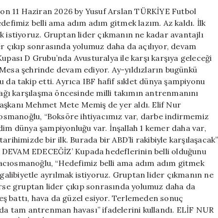
on 11 Haziran 2026 by Yusuf Arslan TÜRKİYE Futbol
fimiz belli ama adım adım gitmek lazım. Az kaldı. İlk
k istiyoruz. Gruptan lider çıkmanın ne kadar avantajlı
der çıkıp sonrasında yolumuz daha da açılıyor, devam
Kupası D Grubu’nda Avusturalya ile karşı karşıya geleceği
 Mesa şehrinde devam ediyor. Ay-yıldızların bugünkü
a takip etti. Ayrıca IBF hafif sıklet dünya şampiyonu
ğı karşılaşma öncesinde milli takımın antrenmanını
Başkanı Mehmet Mete Memiş de yer aldı. Elif Nur
osmanoğlu, “Boksöre ihtiyacımız var, darbe indirmemiz
ndim dünya şampiyonluğu var. İnşallah 1 kemer daha var,
rihimizde bir ilk. Burada bir ABD’li rakibiyle karşılaşacak
EVAM EDECEĞİZ’ Kupada hedeflerinin belli olduğunu
Hacıosmanoğlu, “Hedefimiz belli ama adım adım gitmek
 galibiyetle ayrılmak istiyoruz. Gruptan lider çıkmanın ne
derse gruptan lider çıkıp sonrasında yolumuz daha da
eş battı, hava da güzel esiyor. Terlemeden sonuç
a da tam antrenman havası” ifadelerini kullandı. ELİF NUR