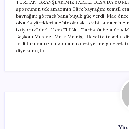
TURHAN: BRANŞLARIMIZ FARKLI OLSA DA YÜREKLER
sporcunun tek amacının Türk bayrağını temsil etm
bayrağını görmek bana büyük güç verdi. Maç önces
olsa da yüreklerimiz bir olacak, tek bir amaca hiz
istiyoruz” dedi. Hem Elif Nur Turhan’a hem de A Mi
Başkanı Mehmet Mete Memiş, “Hayatta tesadüf diye 
milli takımımız da gönlümüzdeki yerine gidecektir.
diye konuştu.
Yus