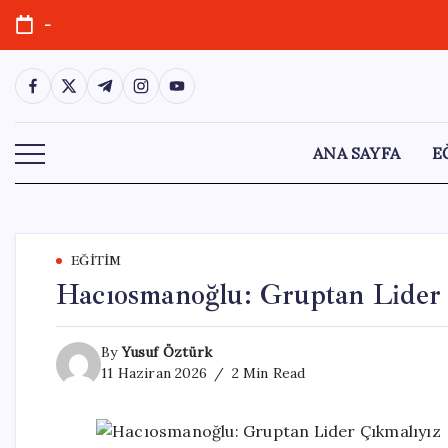
Skip
-
to
content
https://www.facebook.com/
https://twitter.com/
https://t.me/
https://www.instagram.com/
https://youtube.com/
ANA SAYFA
E
EĞITIM
Hacıosmanoğlu: Gruptan Lider 
By
Yusuf Öztürk
11 Haziran 2026
2 Min Read