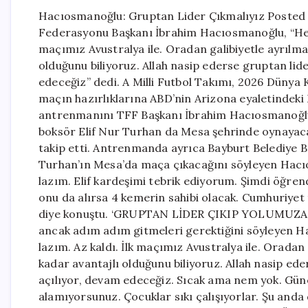
Hacıosmanoğlu: Gruptan Lider Çıkmalıyız Posted 
Federasyonu Başkanı İbrahim Hacıosmanoğlu, “Hede
maçımız Avustralya ile. Oradan galibiyetle ayrılma
olduğunu biliyoruz. Allah nasip ederse gruptan li
edeceğiz” dedi. A Milli Futbol Takımı, 2026 Dünya 
maçın hazırlıklarına ABD’nin Arizona eyaletindeki
antrenmanını TFF Başkanı İbrahim Hacıosmanoğlu d
boksör Elif Nur Turhan da Mesa şehrinde oynayaca
takip etti. Antrenmanda ayrıca Bayburt Belediye 
Turhan’ın Mesa’da maça çıkacağını söyleyen Hacı
lazım. Elif kardeşimi tebrik ediyorum. Şimdi öğre
onu da alırsa 4 kemerin sahibi olacak. Cumhuriyet ta
diye konuştu. ‘GRUPTAN LİDER ÇIKIP YOLUMUZA D
ancak adım adım gitmeleri gerektiğini söyleyen 
lazım. Az kaldı. İlk maçımız Avustralya ile. Oradan
kadar avantajlı olduğunu biliyoruz. Allah nasip e
açılıyor, devam edeceğiz. Sıcak ama nem yok. Gün
alamıyorsunuz. Çocuklar sıkı çalışıyorlar. Şu and