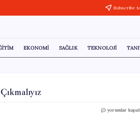
Subscribe t
ĞİTİM
EKONOMİ
SAĞLIK
TEKNOLOJİ
TANI
Çıkmalıyız
Hacıosmanoğlu
yorumlar kapal
Gruptan
Lider
Çıkmalıyız
için