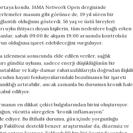
Erken
i ortaya kondu. JAMA Network Open dergisinde
Ölüm
kerlemeler masum gibi görünse de, 19 yıl süren bir
Riskini
lantılı olduğunu gösterdi. 56 yaş ve üstü bireyleri
Ortaya
ı uyku ihtiyacı duyan kişilerin, tüm nedenlere bağlı erken
Koyuyor
manlar, sabah 09:00 ile akşam 19:00 arasında kontrolsüz
için
sorun olduğuna işaret edebileceğini vurguluyor.
ca izlenmesi sonucunda elde edilen veriler, sağlık
şırı gündüz uykusu, sadece enerji düşüklüğünün bir
talıklar ve kalp-damar rahatsızlıklarıyla doğrudan ilişkil
vücudun hayati fonksiyonlarındaki bozulmanın bir işareti
uyanıklığı artırabilir, ancak zamanla bu durumun kronik hale
abul ediliyor.
ırmanın en dikkat çekici bulgularından birini oluşturuyor.
luğun, vücutta süregelen “kronik inflamasyon”
de ediyor. Bu iltihabi durumu, gün içinde yorgunluğu
ıp Fakültesi destekli benzer araştırmalar da, düzensiz ve