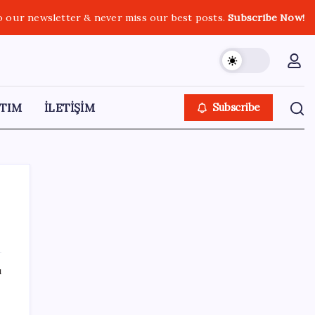
o our newsletter & never miss our best posts.
Subscribe Now!
TIM
İLETİŞİM
Subscribe
SON YAZILAR
ı
Güneş yüzeyinin en ayrıntılı görüntüsü elde
edildi