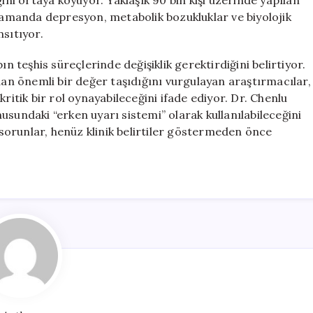
ini ortaya koyuyor. Yaklaşık 90 bin kişi üzerinde yapılan
 zamanda depresyon, metabolik bozukluklar ve biyolojik
nsıtıyor.
teşhis süreçlerinde değişiklik gerektirdiğini belirtiyor.
dan önemli bir değer taşıdığını vurgulayan araştırmacılar,
e kritik bir rol oynayabileceğini ifade ediyor. Dr. Chenlu
usundaki “erken uyarı sistemi” olarak kullanılabileceğini
i sorunlar, henüz klinik belirtiler göstermeden önce