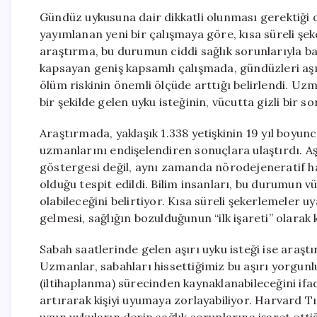
Gündüz uykusuna dair dikkatli olunması gerektiğ
yayımlanan yeni bir çalışmaya göre, kısa süreli şe
araştırma, bu durumun ciddi sağlık sorunlarıyla bağ
kapsayan geniş kapsamlı çalışmada, gündüzleri aşır
ölüm riskinin önemli ölçüde arttığı belirlendi. Uz
bir şekilde gelen uyku isteğinin, vücutta gizli bir 
Araştırmada, yaklaşık 1.338 yetişkinin 19 yıl boyun
uzmanlarını endişelendiren sonuçlara ulaştırdı. A
göstergesi değil, aynı zamanda nörodejeneratif has
olduğu tespit edildi. Bilim insanları, bu durumun 
olabileceğini belirtiyor. Kısa süreli şekerlemeler 
gelmesi, sağlığın bozulduğunun “ilk işareti” olarak k
Sabah saatlerinde gelen aşırı uyku isteği ise araşt
Uzmanlar, sabahları hissettiğimiz bu aşırı yorgun
(iltihaplanma) sürecinden kaynaklanabileceğini ifa
artırarak kişiyi uyumaya zorlayabiliyor. Harvard T