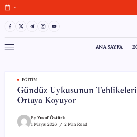
Skip
-
to
content
https://www.facebook.com/
https://twitter.com/
https://t.me/
https://www.instagram.com/
https://youtube.com/
ANA SAYFA
E
EĞITIM
Gündüz Uykusunun Tehlikeleri:
Ortaya Koyuyor
By
Yusuf Öztürk
1 Mayıs 2026
2 Min Read