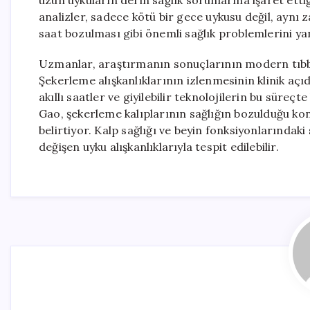
uzun uykuların derin sağlık sorunlarına işaret ettiğ
analizler, sadece kötü bir gece uykusu değil, aynı
saat bozulması gibi önemli sağlık problemlerini ya
Uzmanlar, araştırmanın sonuçlarının modern tıbbın 
Şekerleme alışkanlıklarının izlenmesinin klinik açı
akıllı saatler ve giyilebilir teknolojilerin bu süreçt
Gao, şekerleme kalıplarının sağlığın bozulduğu kon
belirtiyor. Kalp sağlığı ve beyin fonksiyonlarındak
değişen uyku alışkanlıklarıyla tespit edilebilir.