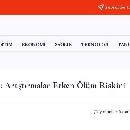
Subscribe t
ĞİTİM
EKONOMİ
SAĞLIK
TEKNOLOJİ
TANI
 Araştırmalar Erken Ölüm Riskini
Gündüz
yorumlar kapal
Uykusunun
Tehlikeleri:
Araştırmalar