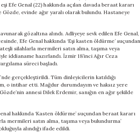
Beraat
n eşi Efe Genal (22) hakkında açılan davada beraat kararı
Kararı
ve Gözde, evinde ağır yaralı olarak bulundu. Hastaneye
Çıktı
için
savunarak gözaltına alındı. Adliyeye sevk edilen Efe Genal,
esinde, Efe Genal hakkında ‘Eşi kasten öldürme’ suçunda
ateşli silahlarla mermileri satın alma, taşıma veya
yle iddianame hazırlandı. İzmir 18’inci Ağır Ceza
argılama süreci başladı.
e gerçekleştirildi. Tüm dinleyicilerin katıldığı
m, o intihar etti. Mağdur durumdayım ve haksız yere
Gözde’nin annesi Dilek Erdemir, sanığın en ağır şekilde
 Genal hakkında ‘Kasten öldürme’ suçundan beraat kararı
hlarla mermileri satın alma, taşıma veya bulundurma’
kluğuyla alındığı ifade edildi.