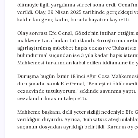
ölümüyle ilgili yargılama süreci sona erdi. Genal’ı
verildi. Olay, 29 Nisan 2025 tarihinde gerçekleşti 
kaldırılan genç kadın, burada hayatını kaybetti.
Olay sonrası Efe Genal, Gözde’nin intihar ettiğini 
mahkeme tarafından tutuklandı. Soruşturma netic
ağırlaştırılmış müebbet hapis cezası ve ‘Ruhsatsız 
bulundurma’ suçundan ise 3 yıla kadar hapis istemi
Mahkemesi tarafından kabul edilen iddianame ile y
Duruşma bugün İzmir 18’inci Ağır Ceza Mahkemesi’nd
duruşmada, sanık Efe Genal, “Ben eşimi öldürmedi
cezaevinde tutuluyorum.” şeklinde savunma yaptı. 
cezalandırılmasını talep etti.
Mahkeme başkanı, delil yetersizliği nedeniyle Efe
verildiğini duyurdu. Ayrıca, ‘Ruhsatsız ateşli sila
suçunun dosyadan ayrıldığı belirtildi. Kararın oy ço