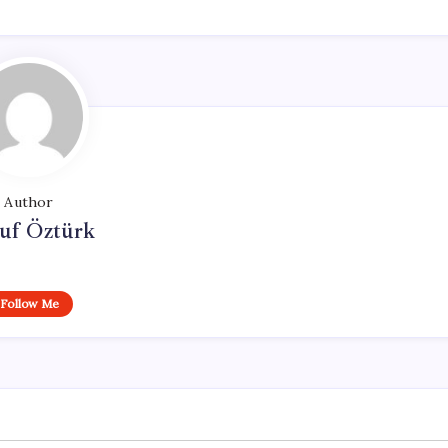
Author
uf Öztürk
Follow Me