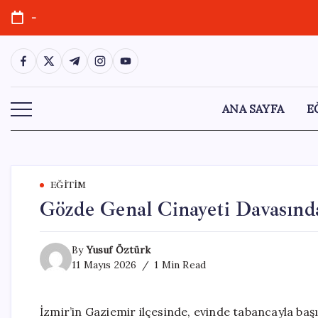
Skip
-
to
content
https://www.facebook.com/
https://twitter.com/
https://t.me/
https://www.instagram.com/
https://youtube.com/
ANA SAYFA
E
EĞITIM
Gözde Genal Cinayeti Davasında
By
Yusuf Öztürk
11 Mayıs 2026
1 Min Read
İzmir’in Gaziemir ilçesinde, evinde tabancayla ba