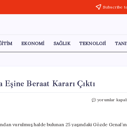
Subscribe t
ĞİTİM
EKONOMİ
SAĞLIK
TEKNOLOJİ
TANI
 Eşine Beraat Kararı Çıktı
Gözde
yorumlar kapal
Genal
Cinayeti
Davasında
Eşine
şından vurulmuş halde bulunan 25 yaşındaki Gözde Genal’ın