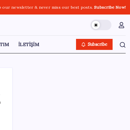
o our newsletter & never miss our best posts.
Subscribe Now!
TIM
İLETİŞİM
Subscribe
ı
SON YAZILAR
Güneş yüzeyinin en ayrıntılı görüntüsü elde
edildi