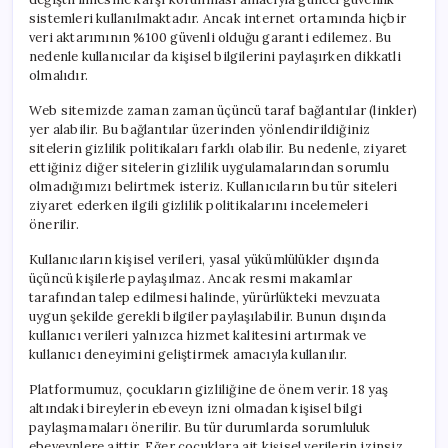
sistemleri kullanılmaktadır. Ancak internet ortamında hiçbir
veri aktarımının %100 güvenli olduğu garanti edilemez. Bu
nedenle kullanıcılar da kişisel bilgilerini paylaşırken dikkatli
olmalıdır.
Web sitemizde zaman zaman üçüncü taraf bağlantılar (linkler)
yer alabilir. Bu bağlantılar üzerinden yönlendirildiğiniz
sitelerin gizlilik politikaları farklı olabilir. Bu nedenle, ziyaret
ettiğiniz diğer sitelerin gizlilik uygulamalarından sorumlu
olmadığımızı belirtmek isteriz. Kullanıcıların bu tür siteleri
ziyaret ederken ilgili gizlilik politikalarını incelemeleri
önerilir.
Kullanıcıların kişisel verileri, yasal yükümlülükler dışında
üçüncü kişilerle paylaşılmaz. Ancak resmi makamlar
tarafından talep edilmesi halinde, yürürlükteki mevzuata
uygun şekilde gerekli bilgiler paylaşılabilir. Bunun dışında
kullanıcı verileri yalnızca hizmet kalitesini artırmak ve
kullanıcı deneyimini geliştirmek amacıyla kullanılır.
Platformumuz, çocukların gizliliğine de önem verir. 18 yaş
altındaki bireylerin ebeveyn izni olmadan kişisel bilgi
paylaşmamaları önerilir. Bu tür durumlarda sorumluluk
ebeveynlere aittir. Eğer çocuklara ait kişisel verilerin izinsiz