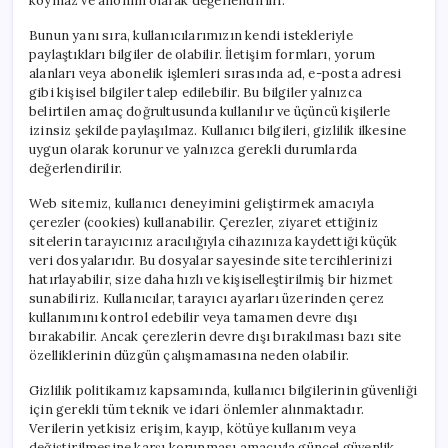
koymaz ve anonim olarak değerlendirilir.
Bunun yanı sıra, kullanıcılarımızın kendi istekleriyle
paylaştıkları bilgiler de olabilir. İletişim formları, yorum
alanları veya abonelik işlemleri sırasında ad, e-posta adresi
gibi kişisel bilgiler talep edilebilir. Bu bilgiler yalnızca
belirtilen amaç doğrultusunda kullanılır ve üçüncü kişilerle
izinsiz şekilde paylaşılmaz. Kullanıcı bilgileri, gizlilik ilkesine
uygun olarak korunur ve yalnızca gerekli durumlarda
değerlendirilir.
Web sitemiz, kullanıcı deneyimini geliştirmek amacıyla
çerezler (cookies) kullanabilir. Çerezler, ziyaret ettiğiniz
sitelerin tarayıcınız aracılığıyla cihazınıza kaydettiği küçük
veri dosyalarıdır. Bu dosyalar sayesinde site tercihlerinizi
hatırlayabilir, size daha hızlı ve kişiselleştirilmiş bir hizmet
sunabiliriz. Kullanıcılar, tarayıcı ayarları üzerinden çerez
kullanımını kontrol edebilir veya tamamen devre dışı
bırakabilir. Ancak çerezlerin devre dışı bırakılması bazı site
özelliklerinin düzgün çalışmamasına neden olabilir.
Gizlilik politikamız kapsamında, kullanıcı bilgilerinin güvenliği
için gerekli tüm teknik ve idari önlemler alınmaktadır.
Verilerin yetkisiz erişim, kayıp, kötüye kullanım veya
değiştirilmesine karşı korunması amacıyla güncel güvenlik