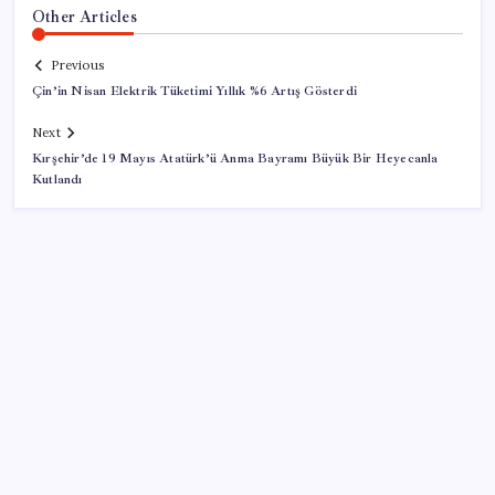
Other Articles
Previous
Çin’in Nisan Elektrik Tüketimi Yıllık %6 Artış Gösterdi
Next
Kırşehir’de 19 Mayıs Atatürk’ü Anma Bayramı Büyük Bir Heyecanla
Kutlandı
SON YAZILAR
Güneş yüzeyinin en ayrıntılı görüntüsü elde edildi