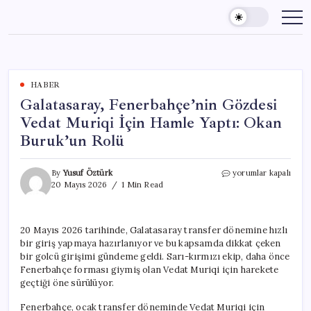
Skip
to
content
HABER
Galatasaray, Fenerbahçe’nin Gözdesi
Vedat Muriqi İçin Hamle Yaptı: Okan
Buruk’un Rolü
Galatasaray,
By
Yusuf Öztürk
yorumlar kapalı
Fenerbahçe’nin
20 Mayıs 2026
1 Min Read
Gözdesi
Vedat
Muriqi
20 Mayıs 2026 tarihinde, Galatasaray transfer dönemine hızlı
İçin
bir giriş yapmaya hazırlanıyor ve bu kapsamda dikkat çeken
Hamle
Yaptı:
bir golcü girişimi gündeme geldi. Sarı-kırmızı ekip, daha önce
Okan
Fenerbahçe forması giymiş olan Vedat Muriqi için harekete
Buruk’un
geçtiği öne sürülüyor.
Rolü
için
Fenerbahçe, ocak transfer döneminde Vedat Muriqi için