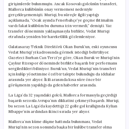
girişimlerde bulunmuştu. Ancak Kosovalı golcünün transferi,
Mallorca kulübünün onay vermemesi nedeniyle
gerçekleşememişti. Muriqi, bu süreçle ilgili yaptığı
açıklamada, “Ocak ayında Fenerbahçe’ye geçme ihtimalim
vardı fakat kulübüm bu duruma izin vermedi,” demişti. Yaz
transfer döneminin yaklaşmasıyla birlikte, Vedat Muriqi
etrafında yeniden bir hareketlilik gözlemleniyor.
Galatasaray Teknik Direktörü Okan Buruk’un, eski oyuncusu
Vedat Muriqi’yi kadrosunda görmek istediği belirtiliyor.
Gazeteci Burhan Can Terzi’ye göre, Okan Buruk ve Muriqi’nin
Çaykur Rizespor döneminde birlikte başarılı bir performans
sergiledikleri biliniyor. Buruk’un, Vedat Muriqi’nin transferi
için kulüp yönetimine özel bir talepte bulunduğu da iddialar
arasında yer alıyor. İkili arasında kısa süre önce bir
görüşmenin yapıldığı da gelen haberler arasında.
La Liga’da 32 yaşındaki golcü, Mallorca formasıyla geçirdiği
başarılı sezonla Avrupa’nın dikkatini çekmeyi başardı. Muriqi,
bu sezon La Liga’da kaydettiği 22 golle gol krallığında Kylian
Mbappe’nin ardından ikinci sırada yer alıyor.
Mallorca’nın küme düşme hattında bulunması, Vedat
Muriqi’nin sezon sonunda başka bir kulübe transfer olma