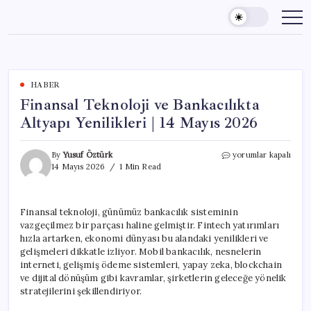
Skip
to
content
HABER
Finansal Teknoloji ve Bankacılıkta
Altyapı Yenilikleri | 14 Mayıs 2026
Finansal
By
Yusuf Öztürk
yorumlar kapalı
Teknoloji
14 Mayıs 2026
1 Min Read
ve
Bankacılıkta
Altyapı
Finansal teknoloji, günümüz bankacılık sisteminin
Yenilikleri
vazgeçilmez bir parçası haline gelmiştir. Fintech yatırımları
|
14
hızla artarken, ekonomi dünyası bu alandaki yenilikleri ve
Mayıs
gelişmeleri dikkatle izliyor. Mobil bankacılık, nesnelerin
2026
interneti, gelişmiş ödeme sistemleri, yapay zeka, blockchain
için
ve dijital dönüşüm gibi kavramlar, şirketlerin geleceğe yönelik
stratejilerini şekillendiriyor.