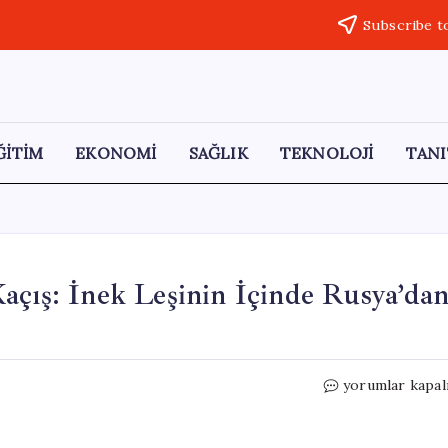
Subscribe t
ĞİTİM
EKONOMİ
SAĞLIK
TEKNOLOJİ
TANI
açış: İnek Leşinin İçinde Rusya’da
Film
yorumlar kapal
Senaryolarını
Aratmayan
Kaçış: