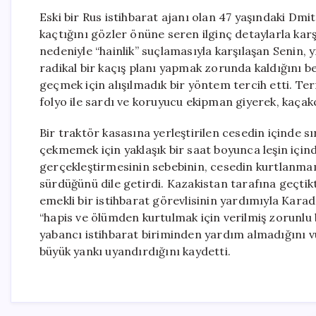
Eski bir Rus istihbarat ajanı olan 47 yaşındaki Dmi
kaçtığını gözler önüne seren ilginç detaylarla karş
nedeniyle “hainlik” suçlamasıyla karşılaşan Senin
radikal bir kaçış planı yapmak zorunda kaldığını be
geçmek için alışılmadık bir yöntem tercih etti.
folyo ile sardı ve koruyucu ekipman giyerek, kaçakçı
Bir traktör kasasına yerleştirilen cesedin içinde s
çekmemek için yaklaşık bir saat boyunca leşin içind
gerçekleştirmesinin sebebinin, cesedin kurtlanmama
sürdüğünü dile getirdi. Kazakistan tarafına geçtikt
emekli bir istihbarat görevlisinin yardımıyla Karada
“hapis ve ölümden kurtulmak için verilmiş zorunlu 
yabancı istihbarat biriminden yardım almadığını v
büyük yankı uyandırdığını kaydetti.