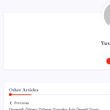
Yus
Other Articles
Previous
Otomatik Ödeme Talimatı Verenler İçin Önemli Uyarı: