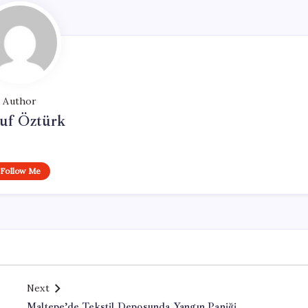
Author
uf Öztürk
Follow Me
Next
Maltepe’de Tekstil Deposunda Yangın Paniği