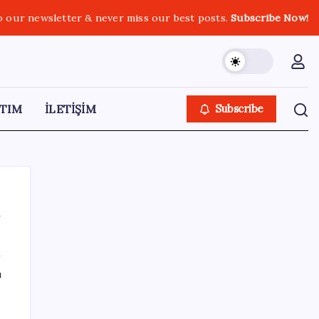
o our newsletter & never miss our best posts.
Subscribe Now!
TIM
İLETİŞİM
Subscribe
n
SON YAZILAR
ı
Güneş yüzeyinin en ayrıntılı görüntüsü elde
edildi