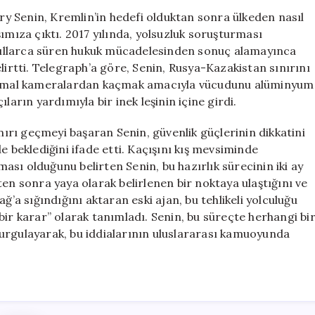
İnek
try Senin, Kremlin’in hedefi olduktan sonra ülkeden nasıl
Leşinin
ımıza çıktı. 2017 yılında, yolsuzluk soruşturması
İçinde
, yıllarca süren hukuk mücadelesinden sonuç alamayınca
Rusya’dan
lirtti. Telegraph’a göre, Senin, Rusya-Kazakistan sınırını
Kazakistan’a
 Termal kameralardan kaçmak amacıyla vücudunu alüminyum
Geçti
ların yardımıyla bir inek leşinin içine girdi.
için
ınırı geçmeyi başaran Senin, güvenlik güçlerinin dikkatini
e beklediğini ifade etti. Kaçışını kış mevsiminde
sı olduğunu belirten Senin, bu hazırlık sürecinin iki ay
en sonra yaya olarak belirlenen bir noktaya ulaştığını ve
ğ’a sığındığını aktaran eski ajan, bu tehlikeli yolculuğu
bir karar” olarak tanımladı. Senin, bu süreçte herhangi bi
urgulayarak, bu iddialarının uluslararası kamuoyunda