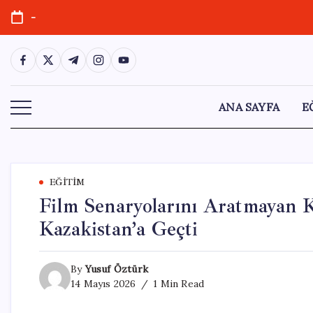
Skip
-
to
content
https://www.facebook.com/
https://twitter.com/
https://t.me/
https://www.instagram.com/
https://youtube.com/
ANA SAYFA
E
EĞITIM
Film Senaryolarını Aratmayan K
Kazakistan’a Geçti
By
Yusuf Öztürk
14 Mayıs 2026
1 Min Read