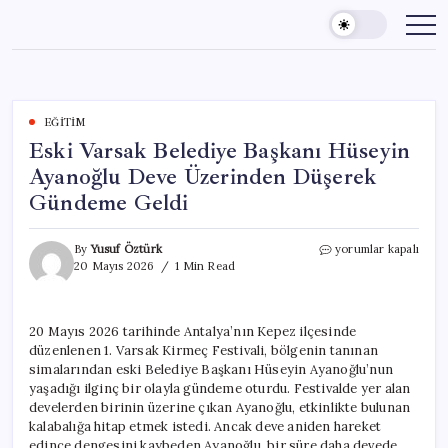
Skip
to
content
EĞITIM
Eski Varsak Belediye Başkanı Hüseyin
Ayanoğlu Deve Üzerinden Düşerek
Gündeme Geldi
Eski
By
Yusuf Öztürk
yorumlar kapalı
Varsak
20 Mayıs 2026
1 Min Read
Belediye
Başkanı
Hüseyin
20 Mayıs 2026 tarihinde Antalya’nın Kepez ilçesinde
Ayanoğlu
düzenlenen 1. Varsak Kirmeç Festivali, bölgenin tanınan
Deve
Üzerinden
simalarından eski Belediye Başkanı Hüseyin Ayanoğlu’nun
Düşerek
yaşadığı ilginç bir olayla gündeme oturdu. Festivalde yer alan
Gündeme
develerden birinin üzerine çıkan Ayanoğlu, etkinlikte bulunan
Geldi
kalabalığa hitap etmek istedi. Ancak deve aniden hareket
için
edince dengesini kaybeden Ayanoğlu, bir süre daha devede