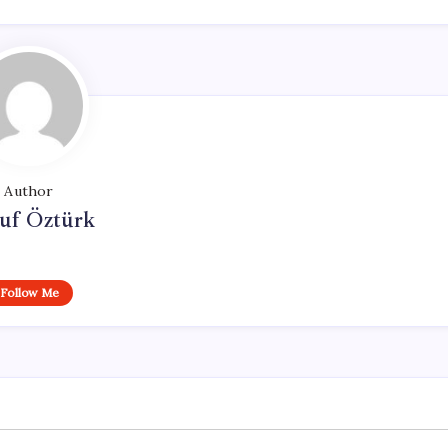
Author
uf Öztürk
Follow Me