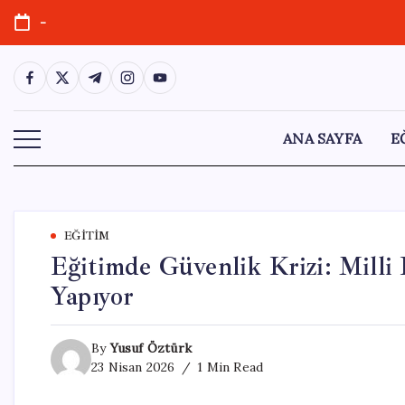
Skip
-
to
content
https://www.facebook.com/
https://twitter.com/
https://t.me/
https://www.instagram.com/
https://youtube.com/
ANA SAYFA
E
EĞITIM
Eğitimde Güvenlik Krizi: Milli
Yapıyor
By
Yusuf Öztürk
23 Nisan 2026
1 Min Read