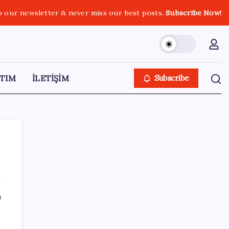
o our newsletter & never miss our best posts.
Subscribe Now!
TIM
İLETİŞİM
Subscribe
SON YAZILAR
ı
Uzmandan kaplıcalarda hijyen uyarısı:
‘Kullanım mutlaka doktor kontrolünde