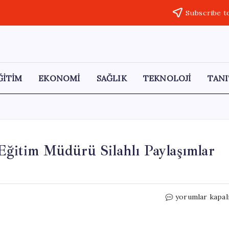
Subscribe t
ĞİTİM
EKONOMİ
SAĞLIK
TEKNOLOJİ
TANI
 Eğitim Müdürü Silahlı Paylaşımlar
Eğitimde
yorumlar kapal
Güvenlik
Krizi:
Milli