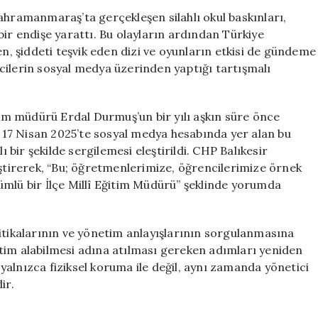
Eğitim
ahramanmaraş’ta gerçekleşen silahlı okul baskınları,
Müdürü
bir endişe yarattı. Bu olayların ardından Türkiye
Silahlı
en, şiddeti teşvik eden dizi ve oyunların etkisi de gündeme
Paylaşımlar
cilerin sosyal medya üzerinden yaptığı tartışmalı
Yapıyor
için
itim müdürü Erdal Durmuş’un bir yılı aşkın süre önce
u. 17 Nisan 2025’te sosyal medya hesabında yer alan bu
ı bir şekilde sergilemesi eleştirildi. CHP Balıkesir
eştirerek, “Bu; öğretmenlerimize, öğrencilerimize örnek
ümlü bir İlçe Millî Eğitim Müdürü” şeklinde yorumda
itikalarının ve yönetim anlayışlarının sorgulanmasına
tim alabilmesi adına atılması gereken adımları yeniden
alnızca fiziksel koruma ile değil, aynı zamanda yönetici
ir.