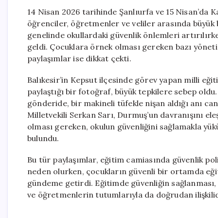
14 Nisan 2026 tarihinde Şanlıurfa ve 15 Nisan’da K
öğrenciler, öğretmenler ve veliler arasında büyük 
genelinde okullardaki güvenlik önlemleri artırılırk
geldi. Çocuklara örnek olması gereken bazı yöneti
paylaşımlar ise dikkat çekti.
Balıkesir’in Kepsut ilçesinde görev yapan milli eğ
paylaştığı bir fotoğraf, büyük tepkilere sebep old
gönderide, bir makineli tüfekle nişan aldığı anı canl
Milletvekili Serkan Sarı, Durmuş’un davranışını el
olması gereken, okulun güvenliğini sağlamakla yük
bulundu.
Bu tür paylaşımlar, eğitim camiasında güvenlik pol
neden olurken, çocukların güvenli bir ortamda eği
gündeme getirdi. Eğitimde güvenliğin sağlanması, y
ve öğretmenlerin tutumlarıyla da doğrudan ilişkilid