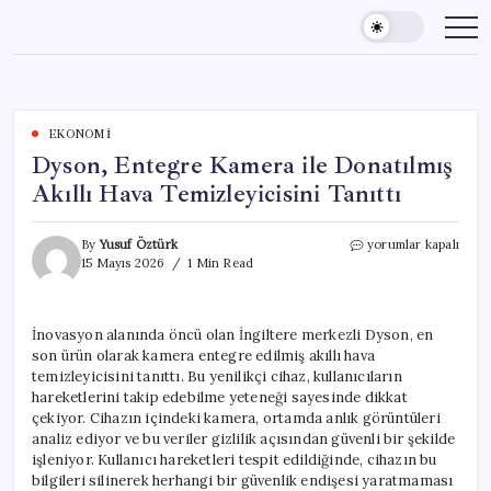
Skip
to
content
EKONOMI
Dyson, Entegre Kamera ile Donatılmış
Akıllı Hava Temizleyicisini Tanıttı
Dyson,
By
Yusuf Öztürk
yorumlar kapalı
Entegre
15 Mayıs 2026
1 Min Read
Kamera
ile
Donatılmış
İnovasyon alanında öncü olan İngiltere merkezli Dyson, en
Akıllı
son ürün olarak kamera entegre edilmiş akıllı hava
Hava
Temizleyicisini
temizleyicisini tanıttı. Bu yenilikçi cihaz, kullanıcıların
Tanıttı
hareketlerini takip edebilme yeteneği sayesinde dikkat
için
çekiyor. Cihazın içindeki kamera, ortamda anlık görüntüleri
analiz ediyor ve bu veriler gizlilik açısından güvenli bir şekilde
işleniyor. Kullanıcı hareketleri tespit edildiğinde, cihazın bu
bilgileri silinerek herhangi bir güvenlik endişesi yaratmaması