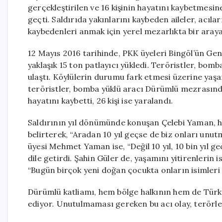
gerçekleştirilen ve 16 kişinin hayatını kaybetmesi
geçti. Saldırıda yakınlarını kaybeden aileler, acıl
kaybedenleri anmak için yerel mezarlıkta bir araya
12 Mayıs 2016 tarihinde, PKK üyeleri Bingöl’ün Ge
yaklaşık 15 ton patlayıcı yükledi. Teröristler, bom
ulaştı. Köylülerin durumu fark etmesi üzerine yaşa
teröristler, bomba yüklü aracı Dürümlü mezrasında
hayatını kaybetti, 26 kişi ise yaralandı.
Saldırının yıl dönümünde konuşan Çelebi Yaman, h
belirterek, “Aradan 10 yıl geçse de biz onları unut
üyesi Mehmet Yaman ise, “Değil 10 yıl, 10 bin yıl 
dile getirdi. Şahin Güler de, yaşamını yitirenlerin 
“Bugün birçok yeni doğan çocukta onların isimleri 
Dürümlü katliamı, hem bölge halkının hem de Türk
ediyor. Unutulmaması gereken bu acı olay, terörl