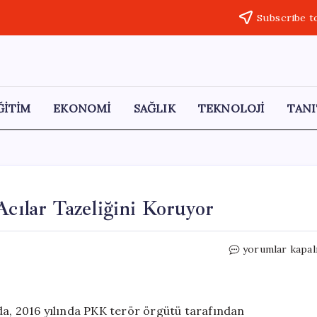
Subscribe t
ĞİTİM
EKONOMİ
SAĞLIK
TEKNOLOJİ
TANI
Acılar Tazeliğini Koruyor
Dürümlü
yorumlar kapal
Katliamı’nın
10.
Yılı:
Acılar
da, 2016 yılında PKK terör örgütü tarafından