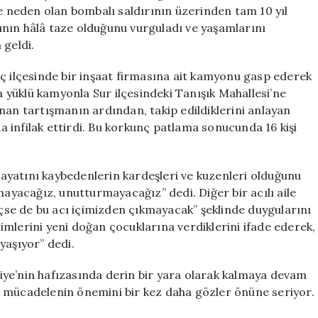
Tazeliğini
ne neden olan bombalı saldırının üzerinden tam 10 yıl
Koruyor
arının hâlâ taze olduğunu vurguladı ve yaşamlarını
için
 geldi.
nç ilçesinde bir inşaat firmasına ait kamyonu gasp ederek
ba yüklü kamyonla Sur ilçesindeki Tanışık Mahallesi’ne
nan tartışmanın ardından, takip edildiklerini anlayan
 infilak ettirdi. Bu korkunç patlama sonucunda 16 kişi
ayatını kaybedenlerin kardeşleri ve kuzenleri olduğunu
mayacağız, unutturmayacağız” dedi. Diğer bir acılı aile
geçse de bu acı içimizden çıkmayacak” şeklinde duygularını
isimlerini yeni doğan çocuklarına verdiklerini ifade ederek,
yaşıyor” dedi.
iye’nin hafızasında derin bir yara olarak kalmaya devam
e mücadelenin önemini bir kez daha gözler önüne seriyor.