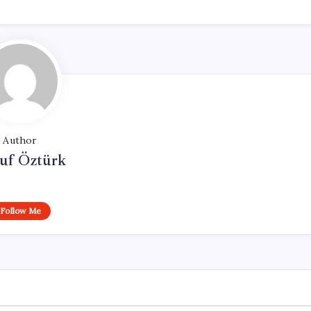
Author
uf Öztürk
Follow Me