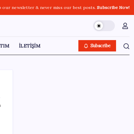
o our newsletter & never miss our best posts.
Subscribe Now!
TIM
İLETİŞİM
Subscribe
ı
SON YAZILAR
ABD, İran-Umman anlaşması sonrası
ablukayı kaldıracak