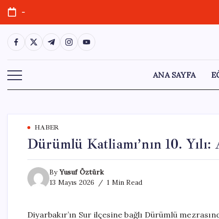
Skip
-
to
content
https://www.facebook.com/
https://twitter.com/
https://t.me/
https://www.instagram.com/
https://youtube.com/
ANA SAYFA
E
HABER
Dürümlü Katliamı’nın 10. Yılı: 
By
Yusuf Öztürk
13 Mayıs 2026
1 Min Read
Diyarbakır’ın Sur ilçesine bağlı Dürümlü mezrasın