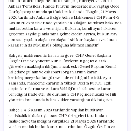
butlan kararını değerlendirdi. Bahçeli, Hürriyet Gazetesi
Ankara Temsilcisi Hande Fırat’ın moderatörlük yaptığı Gece
Görüşü programında şu ifadeleri kullandı: “Bugün, 21 Mayıs
2026 tarihinde Ankara Bölge Adliye Mahkemesi, CHP’nin 4-5
Kasım 2023 tarihlerinde yapılan 38. Olağan Kurultayı hakkında
mutlak butlan kararı vermiştir. Bu karar, kurultayın hukuken
geçersiz sayıldığı anlamına gelmektedir. Ayrıca, bu kurultay
sonrası yapılan olağan ve olağanüstü kurultayların ve alınan
kararların da hükümsüz olduğuna hükmedilmiştir.”
Bahçeli, mahkemenin kararına göre, CHP Genel Başkanı
Özgür Özel ve yönetim kurulu üyelerinin geçici olarak
görevden uzaklaştırıldığını, ancak eski Genel Başkan Kemal
Kılıçdaroğlu’nun ve eski parti organlarının karar
kesinleşinceye kadar göreve iade edildiğini belirtti. Aynı
zamanda, mahkeme kararının Yüksek Seçim Kurulu, ilgili
seçim kurullarına ve Ankara Valiliği’ne iletilmesine karar
verildiğini ifade etti. Bu durumun, CHP içinde hukuki ve fiili
yönetim konusunda belirsizlikler yarattığına dikkat çekti.
Bahçeli, 4-5 Kasım 2023 tarihinde yapılan kurultayın,
usulsüzlük iddialarıyla bazı CHP delegeleri tarafından
mahkemeye taşındığını vurguladı. 21 Mayıs 2026 tarihinde
verilen mutlak butlan kararının ardından, Özgür Özel’in ve