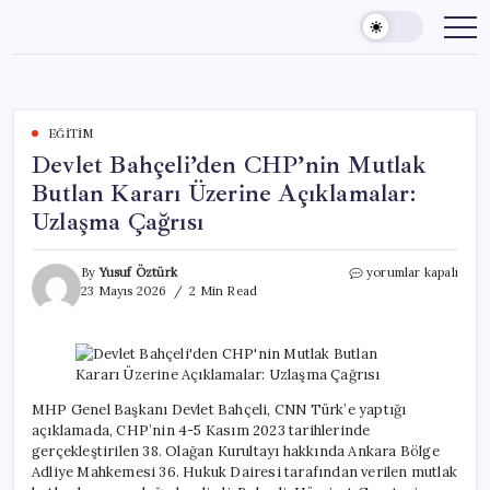
Skip
to
content
EĞITIM
Devlet Bahçeli’den CHP’nin Mutlak
Butlan Kararı Üzerine Açıklamalar:
Uzlaşma Çağrısı
Devlet
By
Yusuf Öztürk
yorumlar kapalı
Bahçeli’den
23 Mayıs 2026
2 Min Read
CHP’nin
Mutlak
Butlan
Kararı
Üzerine
Açıklamalar:
MHP Genel Başkanı Devlet Bahçeli, CNN Türk’e yaptığı
Uzlaşma
açıklamada, CHP’nin 4-5 Kasım 2023 tarihlerinde
Çağrısı
gerçekleştirilen 38. Olağan Kurultayı hakkında Ankara Bölge
için
Adliye Mahkemesi 36. Hukuk Dairesi tarafından verilen mutlak