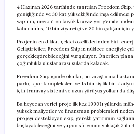
4 Haziran 2026 tarihinde tanıtılan Freedom Ship, 
genişliğinde ve 30 kat yüksekliğinde inşa edilmesi 
yapının, mevcut en büyük kruvaziyer gemilerinden ç
kalıcı nüfus, 10 bin ziyaretçi ve 20 bin çalışan için
Projenin en dikkat çekici özelliklerinden biri, enerj
Geliştiriciler, Freedom Ship’in nükleer enerjiyle ça
gerçekleştirebileceğini vurguluyor. Önerilen plana
çoğunlukla uluslararası sularda kalacak.
Freedom Ship içinde okullar, bir araştırma hastanesi
parkı, spor kompleksleri ve 15 bin kişilik bir stady
için tramvay sistemi ve uzun yürüyüş yolları da dü
Bu heyecan verici proje ilk kez 1990’lı yıllarda 
yüksek maliyetler ve finansman problemleri nede
projeyi destekleyen ekip, gerekli yatırımın sağl
başlayabileceğini ve yapım sürecinin yaklaşık 3 ila 4