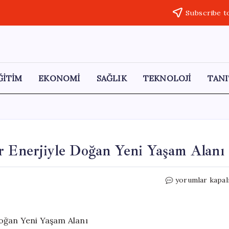
Subscribe t
ĞİTİM
EKONOMİ
SAĞLIK
TEKNOLOJİ
TANI
r Enerjiyle Doğan Yeni Yaşam Alanı
Denizde
yorumlar kapal
30
Katlı
Şehir:
Nükleer