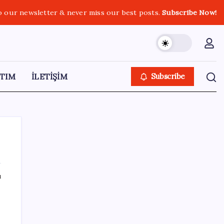
o our newsletter & never miss our best posts.
Subscribe Now!
TIM
İLETİŞİM
Subscribe
ı
SON YAZILAR
Güneş yüzeyinin en ayrıntılı görüntüsü elde
edildi