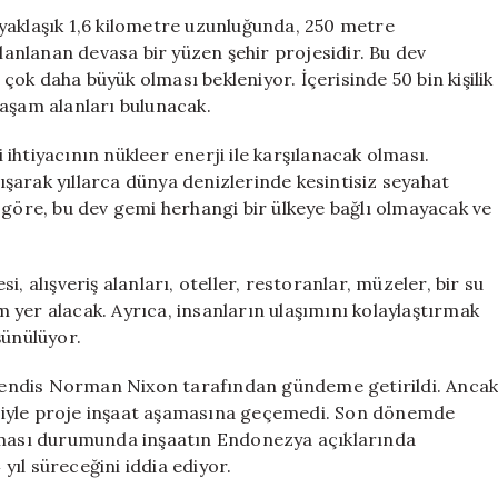
Enerjiyle
yaklaşık 1,6 kilometre uzunluğunda, 250 metre
Doğan
planlanan devasa bir yüzen şehir projesidir. Bu dev
Yeni
ok daha büyük olması bekleniyor. İçerisinde 50 bin kişilik
Yaşam
Alanı
 yaşam alanları bulunacak.
için
i ihtiyacının nükleer enerji ile karşılanacak olması.
lışarak yıllarca dünya denizlerinde kesintisiz seyahat
 göre, bu dev gemi herhangi bir ülkeye bağlı olmayacak ve
, alışveriş alanları, oteller, restoranlar, müzeler, bir su
um yer alacak. Ayrıca, insanların ulaşımını kolaylaştırmak
şünülüyor.
mühendis Norman Nixon tarafından gündeme getirildi. Anca
niyle proje inşaat aşamasına geçemedi. Son dönemde
anması durumunda inşaatın Endonezya açıklarında
 yıl süreceğini iddia ediyor.