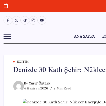
Skip
-
to
content
https://www.facebook.com/
https://twitter.com/
https://t.me/
https://www.instagram.com/
https://youtube.com/
ANA SAYFA
E
EĞITIM
Denizde 30 Katlı Şehir: Nüklee
By
Yusuf Öztürk
4 Haziran 2026
2 Min Read