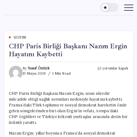
Skip
to
content
EĞITIM
CHP Paris Birliği Başkanı Nazım Ergin
Hayatını Kaybetti
CHP
By
Yusuf Öztürk
yorumlar kapalı
Paris
13 Mayıs 2026
1 Min Read
Birliği
Başkanı
Nazım
CHP Paris Birliği Başkanı Nazım Ergin, uzun süredir
Ergin
mücadele ettiği sağlık sorunları nedeniyle hayatını kaybetti.
Hayatını
Kaybetti
Fransa’daki Türk toplumu ve sosyal demokrat hareketin önde
için
gelen simgelerinden biri olan Ergin’in vefatı, Avrupa’daki
CHP örgütleri ve Türkiye kökenli yurttaşlar arasında derin bir
üzüntü yarattı.
Nazım Ergin, yıllar boyunca Fransa’da sosyal demokrat