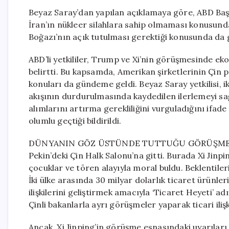
Beyaz Saray’dan yapılan açıklamaya göre, ABD Başk
İran’ın nükleer silahlara sahip olmaması konusund
Boğazı’nın açık tutulması gerektiği konusunda da gö
ABD’li yetkililer, Trump ve Xi’nin görüşmesinde eko
belirtti. Bu kapsamda, Amerikan şirketlerinin Çin 
konuları da gündeme geldi. Beyaz Saray yetkilisi, i
akışının durdurulmasında kaydedilen ilerlemeyi s
alımlarını artırma gerekliliğini vurguladığını ifad
olumlu geçtiği bildirildi.
DÜNYANIN GÖZ ÜSTÜNDE TUTTUĞU GÖRÜŞME: ABD
Pekin’deki Çin Halk Salonu’na gitti. Burada Xi Jinpi
çocuklar ve tören alayıyla moral buldu. Beklentiler
İki ülke arasında 30 milyar dolarlık ticaret ürünle
ilişkilerini geliştirmek amacıyla ‘Ticaret Heyeti’ a
Çinli bakanlarla ayrı görüşmeler yaparak ticari iliş
Ancak, Xi Jinping’in görüşme esnasındaki uyarıları,