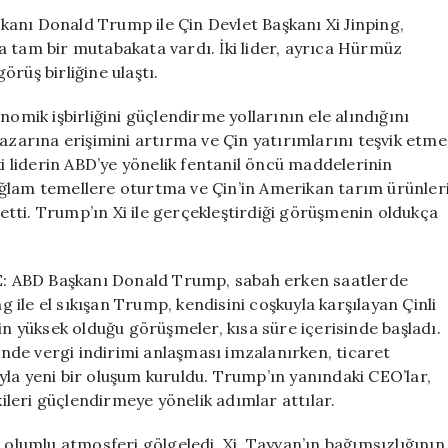
ABD,
anı Donald Trump ile Çin Devlet Başkanı Xi Jinping,
İran’ın
a tam bir mutabakata vardı. İki lider, ayrıca Hürmüz
Nükleer
rüş birliğine ulaştı.
Silah
Edinmemesi
nomik işbirliğini güçlendirme yollarının ele alındığını
Üzerinde
pazarına erişimini artırma ve Çin yatırımlarını teşvik etme
Anlaştı
ki liderin ABD’ye yönelik fentanil öncü maddelerinin
için
ağlam temellere oturtma ve Çin’in Amerikan tarım ürünler
e etti. Trump’ın Xi ile gerçekleştirdiği görüşmenin oldukça
 Başkanı Donald Trump, sabah erken saatlerde
ng ile el sıkışan Trump, kendisini coşkuyla karşılayan Çinli
in yüksek olduğu görüşmeler, kısa süre içerisinde başladı.
rinde vergi indirimi anlaşması imzalanırken, ticaret
dıyla yeni bir oluşum kuruldu. Trump’ın yanındaki CEO’lar,
kileri güçlendirmeye yönelik adımlar attılar.
 olumlu atmosferi gölgeledi. Xi, Tayvan’ın bağımsızlığının