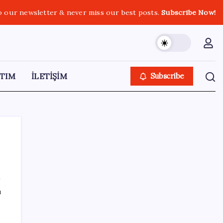
o our newsletter & never miss our best posts.
Subscribe Now!
TIM
İLETİŞİM
Subscribe
SON YAZILAR
ı
Uzmandan kaplıcalarda hijyen uyarısı:
‘Kullanım mutlaka doktor kontrolünde