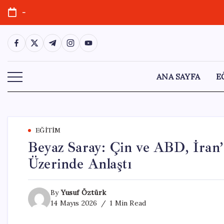
Skip
-
to
content
https://www.facebook.com/
https://twitter.com/
https://t.me/
https://www.instagram.com/
https://youtube.com/
ANA SAYFA
E
EĞITIM
Beyaz Saray: Çin ve ABD, İran
Üzerinde Anlaştı
By
Yusuf Öztürk
14 Mayıs 2026
1 Min Read