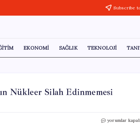
Subscribe t
ĞİTİM
EKONOMİ
SAĞLIK
TEKNOLOJİ
TANI
’ın Nükleer Silah Edinmemesi
Beyaz
yorumlar kapal
Saray:
Çin
ve