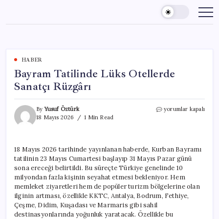
Skip
to
content
HABER
Bayram Tatilinde Lüks Otellerde
Sanatçı Rüzgârı
Bayram
By
Yusuf Öztürk
yorumlar kapalı
Tatilinde
18 Mayıs 2026
1 Min Read
Lüks
Otellerde
Sanatçı
18 Mayıs 2026 tarihinde yayınlanan haberde, Kurban Bayramı
Rüzgârı
tatilinin 23 Mayıs Cumartesi başlayıp 31 Mayıs Pazar günü
için
sona ereceği belirtildi. Bu süreçte Türkiye genelinde 10
milyondan fazla kişinin seyahat etmesi bekleniyor. Hem
memleket ziyaretleri hem de popüler turizm bölgelerine olan
ilginin artması, özellikle KKTC, Antalya, Bodrum, Fethiye,
Çeşme, Didim, Kuşadası ve Marmaris gibi sahil
destinasyonlarında yoğunluk yaratacak. Özellikle bu