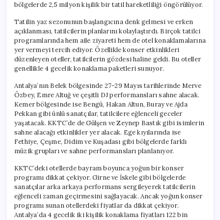
bölgelerde 2,5 milyon kişilik bir tatil hareketliliği öngörülüyor.
Tatilin yaz sezonunun başlangıcına denk gelmesi ve erken
açıklanması, tatilcilerin planlarını kolaylaştırdı. Birçok tatilci
programlarında hem aile ziyareti hem de otel konaklamalarına
yer vermeyi tercih ediyor. Özellikle konser etkinlikleri
düzenleyen oteller, tatilcilerin gözdesi haline geldi. Bu oteller
genellikle 4 gecelik konaklama paketleri sunuyor.
Antalya’nın Belek bölgesinde 27-29 Mayıs tarihlerinde Merve
Özbey, Emre Altuğ ve çeşitli DJ performansları sahne alacak.
Kemer bölgesinde ise Bengü, Hakan Altun, Buray ve Ajda
Pekkan gibi ünlü sanatçılar, tatilcilere eğlenceli geceler
yaşatacak. KKTC’de de Gülşen ve Zeynep Bastık gibi isimlerin
sahne alacağı etkinlikler yer alacak. Ege kıyılarında ise
Fethiye, Çeşme, Didim ve Kuşadası gibi bölgelerde farklı
müzik grupları ve sahne performansları planlanıyor.
KKTC’deki otellerde bayram boyunca yoğun bir konser
programı dikkat çekiyor. Girne ve İskele gibi bölgelerde
sanatçılar arka arkaya performans sergileyerek tatilcilerin
eğlenceli zaman geçirmesini sağlayacak. Ancak yoğun konser
programı sunan otellerdeki fiyatlar da dikkat çekiyor.
Antalya’da 4 gecelik iki kişilik konaklama fiyatları 122 bin