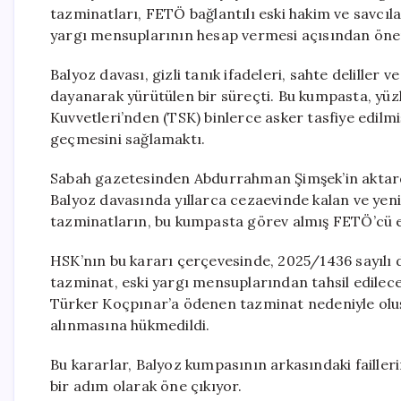
tazminatları, FETÖ bağlantılı eski hakim ve savcıl
yargı mensuplarının hesap vermesi açısından öneml
Balyoz davası, gizli tanık ifadeleri, sahte deliller
dayanarak yürütülen bir süreçti. Bu kumpasta, yüzl
Kuvvetleri’nden (TSK) binlerce asker tasfiye edi
geçmesini sağlamaktı.
Sabah gazetesinden Abdurrahman Şimşek’in aktardı
Balyoz davasında yıllarca cezaevinde kalan ve ye
tazminatların, bu kumpasta görev almış FETÖ’cü es
HSK’nın bu kararı çerçevesinde, 2025/1436 sayıl
tazminat, eski yargı mensuplarından tahsil edilec
Türker Koçpınar’a ödenen tazminat nedeniyle oluş
alınmasına hükmedildi.
Bu kararlar, Balyoz kumpasının arkasındaki faille
bir adım olarak öne çıkıyor.