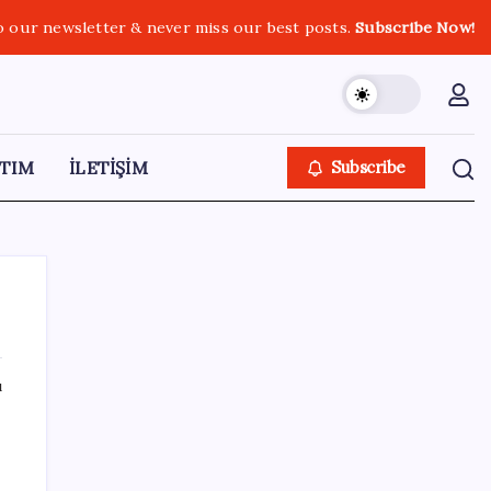
o our newsletter & never miss our best posts.
Subscribe Now!
TIM
İLETİŞİM
Subscribe
ı
SON YAZILAR
Salgın hızla yayıldı: 1,5 milyon koli yumurta
toplatıldı