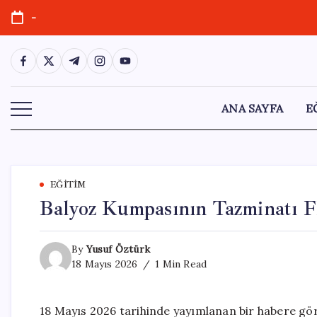
Skip
-
to
content
https://www.facebook.com/
https://twitter.com/
https://t.me/
https://www.instagram.com/
https://youtube.com/
ANA SAYFA
E
EĞITIM
Balyoz Kumpasının Tazminatı 
By
Yusuf Öztürk
18 Mayıs 2026
1 Min Read
18 Mayıs 2026 tarihinde yayımlanan bir habere gö