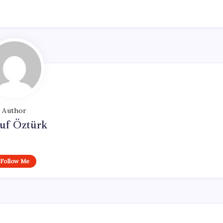
Author
uf Öztürk
Follow Me