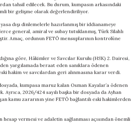
Alınacak
ardan tahsil edilecek. Bu durum, kumpasın arkasındaki
için
i bir gelişme olarak değerlendiriliyor.
 ve yasa dışı dinlemelerle hazırlanmış bir iddianameye
erce general, amiral ve subay tutuklanmış, Türk Silahlı
lmiştir. Amaç, ordunun FETÖ mensuplarının kontrolüne
ğına göre, Hâkimler ve Savcılar Kurulu (HSK) 2. Dairesi,
niden yargılamada beraat eden sanıklara ödenen
ki hakim ve savcılardan geri alınmasına karar verdi.
ı dosyada, kumpasa maruz kalan Osman Kayalar’a ödenen
ek. Ayrıca, 2026/424 sayılı başka bir dosyada da Ayhan
an kamu zararının yine FETÖ bağlantılı eski hakimlerden
rin hesap vermesi ve adaletin sağlanması açısından önemli