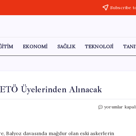
Subscribe t
ĞİTİM
EKONOMİ
SAĞLIK
TEKNOLOJİ
TANI
FETÖ Üyelerinden Alınacak
Balyoz
yorumlar kapal
Kumpasının
Tazminatı
FETÖ
Üyelerinden
re, Balyoz davasında mağdur olan eski askerlerin