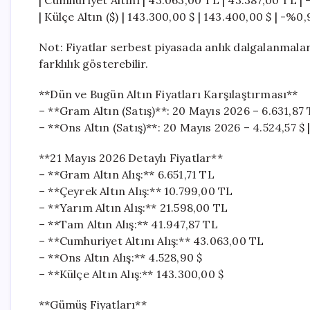
| Cumhuriyet Altını | 43.063,00 TL | 43.387,00 TL | 
| Külçe Altın ($) | 143.300,00 $ | 143.400,00 $ | -%0,9
Not: Fiyatlar serbest piyasada anlık dalgalanmalar
farklılık gösterebilir.
**Dün ve Bugün Altın Fiyatları Karşılaştırması**
– **Gram Altın (Satış)**: 20 Mayıs 2026 – 6.631,87 
– **Ons Altın (Satış)**: 20 Mayıs 2026 – 4.524,57 $ 
**21 Mayıs 2026 Detaylı Fiyatlar**
– **Gram Altın Alış:** 6.651,71 TL
– **Çeyrek Altın Alış:** 10.799,00 TL
– **Yarım Altın Alış:** 21.598,00 TL
– **Tam Altın Alış:** 41.947,87 TL
– **Cumhuriyet Altını Alış:** 43.063,00 TL
– **Ons Altın Alış:** 4.528,90 $
– **Külçe Altın Alış:** 143.300,00 $
**Gümüş Fiyatları**