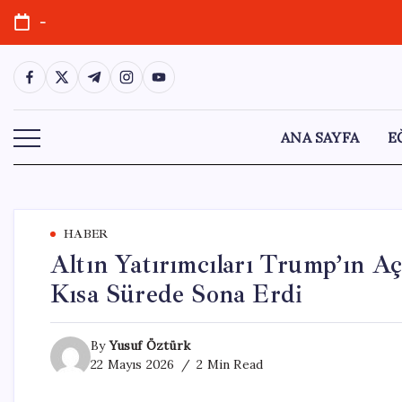
Skip
-
to
content
https://www.facebook.com/
https://twitter.com/
https://t.me/
https://www.instagram.com/
https://youtube.com/
ANA SAYFA
E
HABER
Altın Yatırımcıları Trump’ın A
Kısa Sürede Sona Erdi
By
Yusuf Öztürk
22 Mayıs 2026
2 Min Read