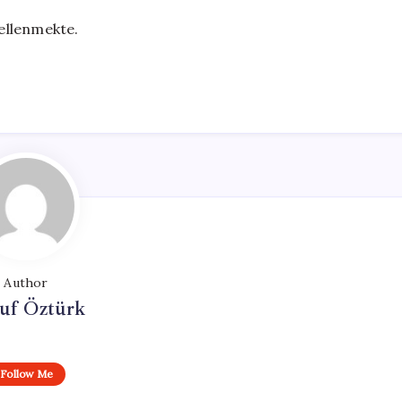
ellenmekte.
Author
uf Öztürk
Follow Me