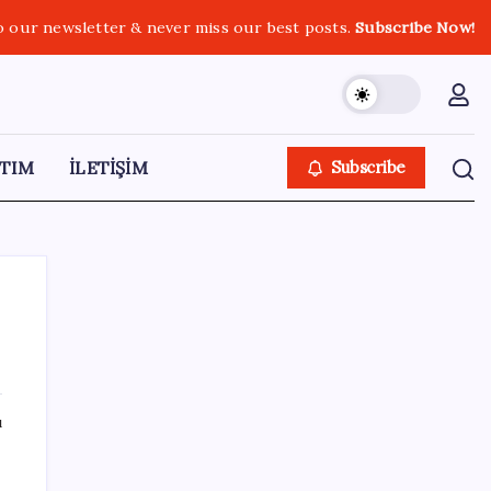
o our newsletter & never miss our best posts.
Subscribe Now!
TIM
İLETİŞİM
Subscribe
SON YAZILAR
ı
Salgın hızla yayıldı: 1,5 milyon koli yumurta
toplatıldı