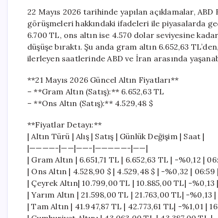
22 Mayıs 2026 tarihinde yapılan açıklamalar, ABD 
görüşmeleri hakkındaki ifadeleri ile piyasalarda ge
6.700 TL, ons altın ise 4.570 dolar seviyesine kad
düşüşe bıraktı. Şu anda gram altın 6.652,63 TL’den
ilerleyen saatlerinde ABD ve İran arasında yaşanabi
**21 Mayıs 2026 Güncel Altın Fiyatları**
– **Gram Altın (Satış):** 6.652,63 TL
– **Ons Altın (Satış):** 4.529,48 $
**Fiyatlar Detayı:**
| Altın Türü | Alış | Satış | Günlük Değişim | Saat |
|————-|——|——-|—————-|——|
| Gram Altın | 6.651,71 TL | 6.652,63 TL | -%0,12 | 06
| Ons Altın | 4.528,90 $ | 4.529,48 $ | -%0,32 | 06:59 
| Çeyrek Altın| 10.799,00 TL | 10.885,00 TL| -%0,13 |
| Yarım Altın | 21.598,00 TL | 21.763,00 TL| -%0,13 |
| Tam Altın | 41.947,87 TL | 42.773,61 TL| -%1,01 | 16: