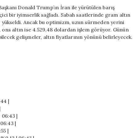
Güvendi,
Başkanı Donald Trump’ın İran ile yürütülen barış
Beklentiler
çici bir iyimserlik sağladı. Sabah saatlerinde gram altın
Kısa
ar yükseldi. Ancak bu optimizm, uzun sürmeden yerini
Sürede
, ons altın ise 4.529,48 dolardan işlem görüyor. Günün
Sona
lecek gelişmeler, altın fiyatlarının yönünü belirleyecek.
Erdi
için
:44 |
|
 06:43 |
 06:43 |
55 |