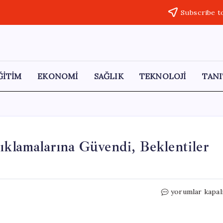
Subscribe t
ĞİTİM
EKONOMİ
SAĞLIK
TEKNOLOJİ
TANI
çıklamalarına Güvendi, Beklentiler
Altın
yorumlar kapal
Yatırımcıları
Trump’ın
Açıklamalarına