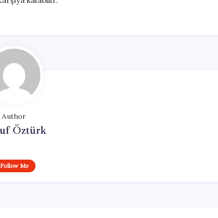
arşıya kalabilir.
Author
uf Öztürk
Follow Me