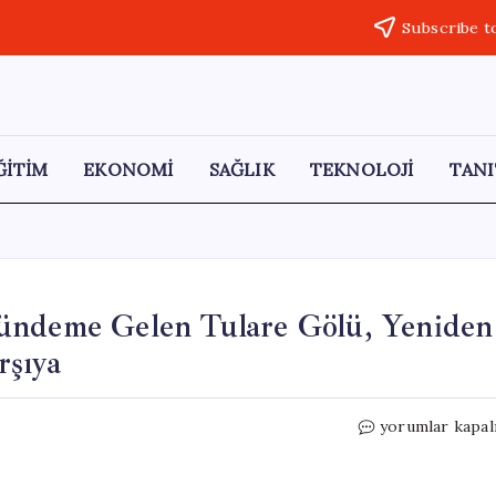
Subscribe t
ĞİTİM
EKONOMİ
SAĞLIK
TEKNOLOJİ
TANI
ündeme Gelen Tulare Gölü, Yeniden
rşıya
130
yorumlar kapal
Yıl
Aradan
Sonra