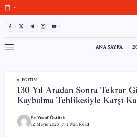
Skip
-
to
content
https://www.facebook.com/
https://twitter.com/
https://t.me/
https://www.instagram.com/
https://youtube.com/
ANA SAYFA
E
EĞITIM
130 Yıl Aradan Sonra Tekrar G
Kaybolma Tehlikesiyle Karşı Ka
By
Yusuf Öztürk
12 Mayıs 2026
1 Min Read