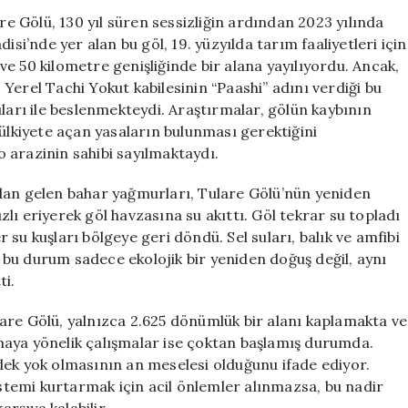
Tekrar
re Gölü, 130 yıl süren sessizliğin ardından 2023 yılında
Gündeme
isi’nde yer alan bu göl, 19. yüzyılda tarım faaliyetleri için
Gelen
e 50 kilometre genişliğinde bir alana yayılıyordu. Ancak,
Tulare
Yerel Tachi Yokut kabilesinin “Paashi” adını verdiği bu
Gölü,
uları ile beslenmekteydi. Araştırmalar, gölün kaybının
Yeniden
mülkiyete açan yasaların bulunması gerektiğini
Kaybolma
 arazinin sahibi sayılmaktaydı.
Tehlikesiyle
Karşı
Karşıya
dan gelen bahar yağmurları, Tulare Gölü’nün yeniden
için
lı eriyerek göl havzasına su akıttı. Göl tekrar su topladı
er su kuşları bölgeye geri döndü. Sel suları, balık ve amfibi
in bu durum sadece ekolojik bir yeniden doğuş değil, aynı
ti.
are Gölü, yalnızca 2.625 dönümlük bir alanı kaplamakta ve
maya yönelik çalışmalar ise çoktan başlamış durumda.
dek yok olmasının an meselesi olduğunu ifade ediyor.
istemi kurtarmak için acil önlemler alınmazsa, bu nadir